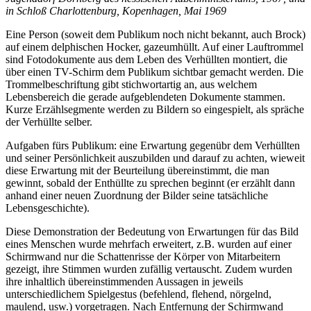
in Schloß Charlottenburg, Kopenhagen, Mai 1969
Eine Person (soweit dem Publikum noch nicht bekannt, auch Brock)
auf einem delphischen Hocker, gazeumhüllt. Auf einer Lauftrommel
sind Fotodokumente aus dem Leben des Verhüllten montiert, die
über einen TV-Schirm dem Publikum sichtbar gemacht werden. Die
Trommelbeschriftung gibt stichwortartig an, aus welchem
Lebensbereich die gerade aufgeblendeten Dokumente stammen.
Kurze Erzählsegmente werden zu Bildern so eingespielt, als spräche
der Verhüllte selber.
Aufgaben fürs Publikum: eine Erwartung gegenübr dem Verhüllten
und seiner Persönlichkeit auszubilden und darauf zu achten, wieweit
diese Erwartung mit der Beurteilung übereinstimmt, die man
gewinnt, sobald der Enthüllte zu sprechen beginnt (er erzählt dann
anhand einer neuen Zuordnung der Bilder seine tatsächliche
Lebensgeschichte).
Diese Demonstration der Bedeutung von Erwartungen für das Bild
eines Menschen wurde mehrfach erweitert, z.B. wurden auf einer
Schirmwand nur die Schattenrisse der Körper von Mitarbeitern
gezeigt, ihre Stimmen wurden zufällig vertauscht. Zudem wurden
ihre inhaltlich übereinstimmenden Aussagen in jeweils
unterschiedlichem Spielgestus (befehlend, flehend, nörgelnd,
maulend, usw.) vorgetragen. Nach Entfernung der Schirmwand