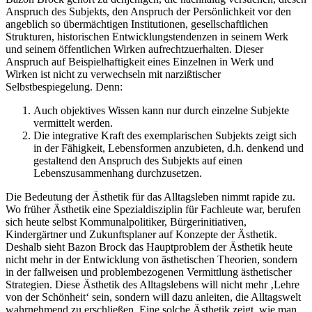
Anspruch des Subjekts, den Anspruch der Persönlichkeit vor den
angeblich so übermächtigen Institutionen, gesellschaftlichen
Strukturen, historischen Entwicklungstendenzen in seinem Werk
und seinem öffentlichen Wirken aufrechtzuerhalten. Dieser
Anspruch auf Beispielhaftigkeit eines Einzelnen in Werk und
Wirken ist nicht zu verwechseln mit narzißtischer
Selbstbespiegelung. Denn:
Auch objektives Wissen kann nur durch einzelne Subjekte
vermittelt werden.
Die integrative Kraft des exemplarischen Subjekts zeigt sich
in der Fähigkeit, Lebensformen anzubieten, d.h. denkend und
gestaltend den Anspruch des Subjekts auf einen
Lebenszusammenhang durchzusetzen.
Die Bedeutung der Ästhetik für das Alltagsleben nimmt rapide zu.
Wo früher Ästhetik eine Spezialdisziplin für Fachleute war, berufen
sich heute selbst Kommunalpolitiker, Bürgerinitiativen,
Kindergärtner und Zukunftsplaner auf Konzepte der Ästhetik.
Deshalb sieht Bazon Brock das Hauptproblem der Ästhetik heute
nicht mehr in der Entwicklung von ästhetischen Theorien, sondern
in der fallweisen und problembezogenen Vermittlung ästhetischer
Strategien. Diese Ästhetik des Alltagslebens will nicht mehr ‚Lehre
von der Schönheit‘ sein, sondern will dazu anleiten, die Alltagswelt
wahrnehmend zu erschließen. Eine solche Ästhetik zeigt, wie man