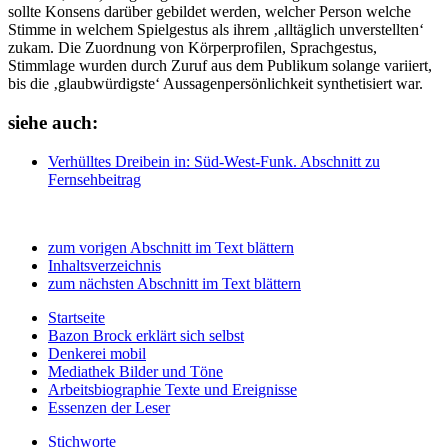
sollte Konsens darüber gebildet werden, welcher Person welche
Stimme in welchem Spielgestus als ihrem ‚alltäglich unverstellten‘
zukam. Die Zuordnung von Körperprofilen, Sprachgestus,
Stimmlage wurden durch Zuruf aus dem Publikum solange variiert,
bis die ‚glaubwürdigste‘ Aussagenpersönlichkeit synthetisiert war.
siehe auch:
Verhülltes Dreibein
in: Süd-West-Funk.
Abschnitt zu
Fernsehbeitrag
zum vorigen Abschnitt im Text blättern
Inhaltsverzeichnis
zum nächsten Abschnitt im Text blättern
Startseite
Bazon Brock
erklärt sich selbst
Denkerei
mobil
Mediathek
Bilder und Töne
Arbeitsbiographie
Texte und Ereignisse
Essenzen
der Leser
Stichworte