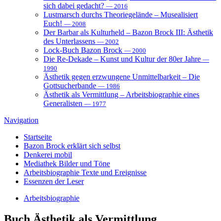
sich dabei gedacht?
— 2016
Lustmarsch durchs Theoriegelände – Musealisiert
Euch!
— 2008
Der Barbar als Kulturheld – Bazon Brock III: Ästhetik
des Unterlassens
— 2002
Lock-Buch Bazon Brock
— 2000
Die Re-Dekade – Kunst und Kultur der 80er Jahre
—
1990
Ästhetik gegen erzwungene Unmittelbarkeit – Die
Gottsucherbande
— 1986
Ästhetik als Vermittlung – Arbeitsbiographie eines
Generalisten
— 1977
Navigation
Startseite
Bazon Brock
erklärt sich selbst
Denkerei
mobil
Mediathek
Bilder und Töne
Arbeitsbiographie
Texte und Ereignisse
Essenzen
der Leser
Arbeitsbiographie
Buch
Ästhetik als Vermittlung