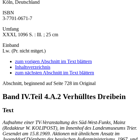
Köln, Deutschland
ISBN
3-7701-0671-7
Umfang
XXXI, 1096 S. : Ill. ; 25 cm
Einband
Lw. (Pr. nicht mitget.)
zum vorigen Abschnitt im Text blättern
Inhaltsverzeichnis
zum nächsten Abschnitt im Text blättern
Abschnitt, beginnend auf Seite 728 im Original
Band IV.Teil 4.A.2
Verhülltes Dreibein
Text
Aufnahme einer TV-Veranstaltung des Süd-West-Funks, Mainz
(Redakteur W. KOLIPOST), im Innenhof des Landesmuseums Trier.
Gesendet am 15.8.1969. Aktionen mit ähnlichem Ansatz im
Jugenddorf Dörnberg des hessischen Außenministeriums, 1967, und