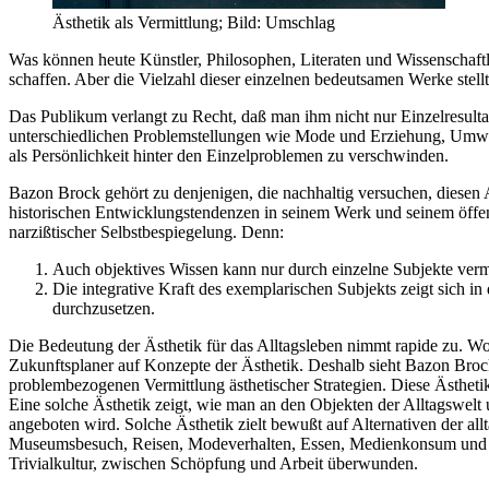
Ästhetik als Vermittlung; Bild: Umschlag
Was können heute Künstler, Philosophen, Literaten und Wissenschaftl
schaffen. Aber die Vielzahl dieser einzelnen bedeutsamen Werke stell
Das Publikum verlangt zu Recht, daß man ihm nicht nur Einzelresultat
unterschiedlichen Problemstellungen wie Mode und Erziehung, Umwel
als Persönlichkeit hinter den Einzelproblemen zu verschwinden.
Bazon Brock gehört zu denjenigen, die nachhaltig versuchen, diesen A
historischen Entwicklungstendenzen in seinem Werk und seinem öffent
narzißtischer Selbstbespiegelung. Denn:
Auch objektives Wissen kann nur durch einzelne Subjekte vermi
Die integrative Kraft des exemplarischen Subjekts zeigt sich
durchzusetzen.
Die Bedeutung der Ästhetik für das Alltagsleben nimmt rapide zu. Wo 
Zukunftsplaner auf Konzepte der Ästhetik. Deshalb sieht Bazon Brock
problembezogenen Vermittlung ästhetischer Strategien. Diese Ästhetik
Eine solche Ästhetik zeigt, wie man an den Objekten der Alltagswelt 
angeboten wird. Solche Ästhetik zielt bewußt auf Alternativen der a
Museumsbesuch, Reisen, Modeverhalten, Essen, Medienkonsum und Bi
Trivialkultur, zwischen Schöpfung und Arbeit überwunden.