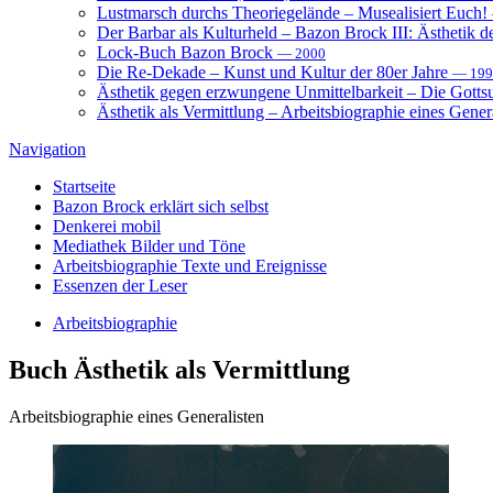
Lustmarsch durchs Theoriegelände – Musealisiert Euch!
Der Barbar als Kulturheld – Bazon Brock III: Ästhetik d
Lock-Buch Bazon Brock
— 2000
Die Re-Dekade – Kunst und Kultur der 80er Jahre
— 199
Ästhetik gegen erzwungene Unmittelbarkeit – Die Gott
Ästhetik als Vermittlung – Arbeitsbiographie eines Gener
Navigation
Startseite
Bazon Brock
erklärt sich selbst
Denkerei
mobil
Mediathek
Bilder und Töne
Arbeitsbiographie
Texte und Ereignisse
Essenzen
der Leser
Arbeitsbiographie
Buch
Ästhetik als Vermittlung
Arbeitsbiographie eines Generalisten