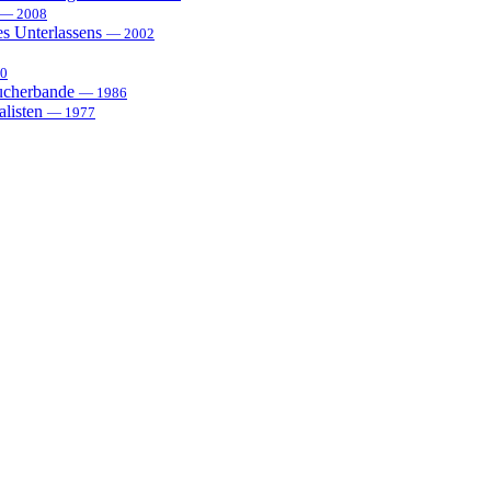
— 2008
es Unterlassens
— 2002
0
sucherbande
— 1986
alisten
— 1977