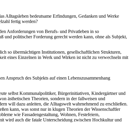
ür das Alltagsleben bedeutsame Erfindungen, Gedanken und Werke
elzahl fertig werden?
h den Anforderungen von Berufs- und Privatleben in so
und politischer Forderung gerecht werden kann, ohne als Subjekt,
ch so übermächtigen Institutionen, gesellschaftlichen Strukturen,
eit eines Einzelnen in Werk und Wirken ist nicht zu verwechseln mit
nd den Anspruch des Subjekts auf einen Lebenszusammenhang
eute selbst Kommunalpolitiker, Bürgerinitiativen, Kindergärtner und
on ästhetischen Theorien, sondern in der fallweisen und
dern will dazu anleiten, die Alltagswelt wahrnehmend zu erschließen.
ießen kann, was sonst nur in klugen Theorien der Wissenschaftler
probleme wie Fassadengestaltung, Wohnen, Festefeiern,
t wird auch die fatale Unterscheidung zwischen Hochkultur und