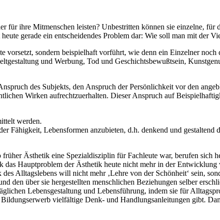
er für ihre Mitmenschen leisten? Unbestritten können sie einzelne, f
t heute gerade ein entscheidendes Problem dar: Wie soll man mit der Vi
e vorsetzt, sondern beispielhaft vorführt, wie denn ein Einzelner noc
tgestaltung und Werbung, Tod und Geschichtsbewußtsein, Kunstgenuß 
nspruch des Subjekts, den Anspruch der Persönlichkeit vor den angebli
lichen Wirken aufrechtzuerhalten. Dieser Anspruch auf Beispielhaftigk
ttelt werden.
 in der Fähigkeit, Lebensformen anzubieten, d.h. denkend und gestalte
früher Ästhetik eine Spezialdisziplin für Fachleute war, berufen sich h
 das Hauptproblem der Ästhetik heute nicht mehr in der Entwicklung v
 des Alltagslebens will nicht mehr ‚Lehre von der Schönheit‘ sein, son
und den über sie hergestellten menschlichen Beziehungen selber erschl
lltäglichen Lebensgestaltung und Lebensführung, indem sie für Alltags
ldungserwerb vielfältige Denk- und Handlungsanleitungen gibt. Dami