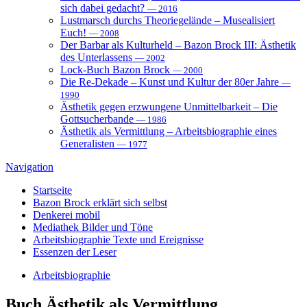
sich dabei gedacht?
— 2016
Lustmarsch durchs Theoriegelände – Musealisiert
Euch!
— 2008
Der Barbar als Kulturheld – Bazon Brock III: Ästhetik
des Unterlassens
— 2002
Lock-Buch Bazon Brock
— 2000
Die Re-Dekade – Kunst und Kultur der 80er Jahre
—
1990
Ästhetik gegen erzwungene Unmittelbarkeit – Die
Gottsucherbande
— 1986
Ästhetik als Vermittlung – Arbeitsbiographie eines
Generalisten
— 1977
Navigation
Startseite
Bazon Brock
erklärt sich selbst
Denkerei
mobil
Mediathek
Bilder und Töne
Arbeitsbiographie
Texte und Ereignisse
Essenzen
der Leser
Arbeitsbiographie
Buch
Ästhetik als Vermittlung