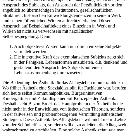
Anspruch des Subjekts, den Anspruch der Persönlichkeit vor den
angeblich so übermächtigen Institutionen, gesellschaftlichen
Strukturen, historischen Entwicklungstendenzen in seinem Werk
und seinem öffentlichen Wirken aufrechtzuerhalten. Dieser
Anspruch auf Beispielhaftigkeit eines Einzelnen in Werk und
Wirken ist nicht zu verwechseln mit narzißtischer
Selbstbespiegelung. Denn:
Auch objektives Wissen kann nur durch einzelne Subjekte
vermittelt werden.
Die integrative Kraft des exemplarischen Subjekts zeigt sich
in der Fähigkeit, Lebensformen anzubieten, d.h. denkend und
gestaltend den Anspruch des Subjekts auf einen
Lebenszusammenhang durchzusetzen.
Die Bedeutung der Ästhetik für das Alltagsleben nimmt rapide zu.
Wo früher Ästhetik eine Spezialdisziplin für Fachleute war, berufen
sich heute selbst Kommunalpolitiker, Bürgerinitiativen,
Kindergärtner und Zukunftsplaner auf Konzepte der Ästhetik.
Deshalb sieht Bazon Brock das Hauptproblem der Ästhetik heute
nicht mehr in der Entwicklung von ästhetischen Theorien, sondern
in der fallweisen und problembezogenen Vermittlung ästhetischer
Strategien. Diese Ästhetik des Alltagslebens will nicht mehr ‚Lehre
von der Schönheit‘ sein, sondern will dazu anleiten, die Alltagswelt
wahrnehmend zu erschließen. Eine solche Ästhetik zeigt, wie man