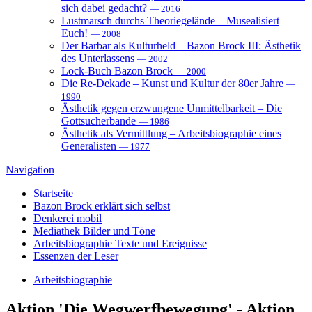
sich dabei gedacht?
— 2016
Lustmarsch durchs Theoriegelände – Musealisiert
Euch!
— 2008
Der Barbar als Kulturheld – Bazon Brock III: Ästhetik
des Unterlassens
— 2002
Lock-Buch Bazon Brock
— 2000
Die Re-Dekade – Kunst und Kultur der 80er Jahre
—
1990
Ästhetik gegen erzwungene Unmittelbarkeit – Die
Gottsucherbande
— 1986
Ästhetik als Vermittlung – Arbeitsbiographie eines
Generalisten
— 1977
Navigation
Startseite
Bazon Brock
erklärt sich selbst
Denkerei
mobil
Mediathek
Bilder und Töne
Arbeitsbiographie
Texte und Ereignisse
Essenzen
der Leser
Arbeitsbiographie
Aktion
'Die Wegwerfbewegung' - Aktion