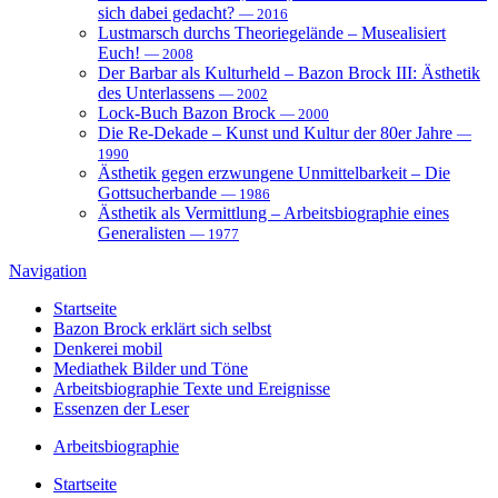
sich dabei gedacht?
— 2016
Lustmarsch durchs Theoriegelände – Musealisiert
Euch!
— 2008
Der Barbar als Kulturheld – Bazon Brock III: Ästhetik
des Unterlassens
— 2002
Lock-Buch Bazon Brock
— 2000
Die Re-Dekade – Kunst und Kultur der 80er Jahre
—
1990
Ästhetik gegen erzwungene Unmittelbarkeit – Die
Gottsucherbande
— 1986
Ästhetik als Vermittlung – Arbeitsbiographie eines
Generalisten
— 1977
Navigation
Startseite
Bazon Brock
erklärt sich selbst
Denkerei
mobil
Mediathek
Bilder und Töne
Arbeitsbiographie
Texte und Ereignisse
Essenzen
der Leser
Arbeitsbiographie
Startseite