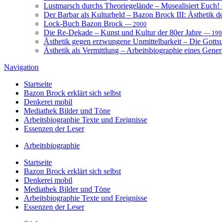
Lustmarsch durchs Theoriegelände – Musealisiert Euch!
Der Barbar als Kulturheld – Bazon Brock III: Ästhetik d
Lock-Buch Bazon Brock
— 2000
Die Re-Dekade – Kunst und Kultur der 80er Jahre
— 199
Ästhetik gegen erzwungene Unmittelbarkeit – Die Gott
Ästhetik als Vermittlung – Arbeitsbiographie eines Gener
Navigation
Startseite
Bazon Brock
erklärt sich selbst
Denkerei
mobil
Mediathek
Bilder und Töne
Arbeitsbiographie
Texte und Ereignisse
Essenzen
der Leser
Arbeitsbiographie
Startseite
Bazon Brock
erklärt sich selbst
Denkerei
mobil
Mediathek
Bilder und Töne
Arbeitsbiographie
Texte und Ereignisse
Essenzen
der Leser