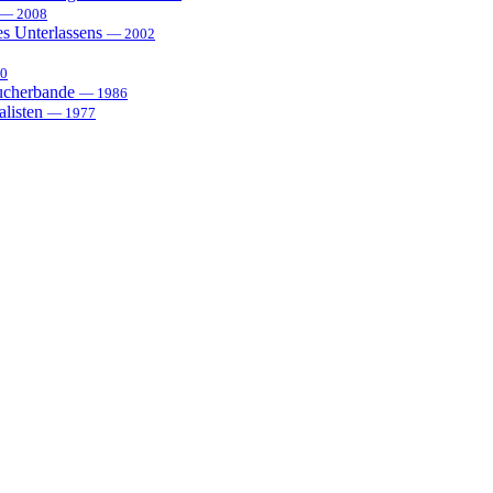
— 2008
es Unterlassens
— 2002
0
sucherbande
— 1986
alisten
— 1977