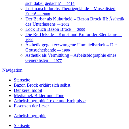
sich dabei gedacht?
— 2016
Lustmarsch durchs Theoriegelände – Musealisiert
Euch!
— 2008
Der Barbar als Kulturheld – Bazon Brock III: Ästhetik
des Unterlassens
— 2002
Lock-Buch Bazon Brock
— 2000
Die Re-Dekade – Kunst und Kultur der 80er Jahre
—
1990
Ästhetik gegen erzwungene Unmittelbarkeit – Die
Gottsucherbande
— 1986
Ästhetik als Vermittlung – Arbeitsbiographie eines
Generalisten
— 1977
Navigation
Startseite
Bazon Brock
erklärt sich selbst
Denkerei
mobil
Mediathek
Bilder und Töne
Arbeitsbiographie
Texte und Ereignisse
Essenzen
der Leser
Arbeitsbiographie
Startseite