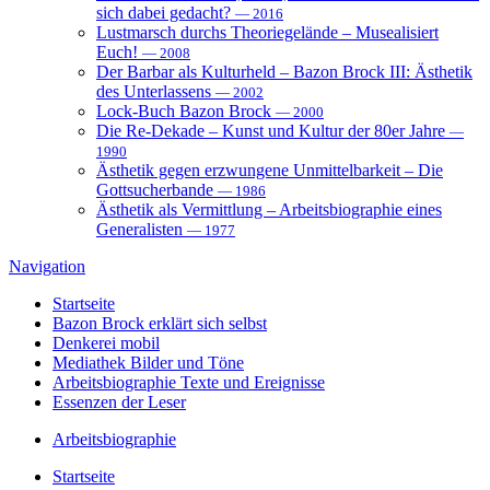
sich dabei gedacht?
— 2016
Lustmarsch durchs Theoriegelände – Musealisiert
Euch!
— 2008
Der Barbar als Kulturheld – Bazon Brock III: Ästhetik
des Unterlassens
— 2002
Lock-Buch Bazon Brock
— 2000
Die Re-Dekade – Kunst und Kultur der 80er Jahre
—
1990
Ästhetik gegen erzwungene Unmittelbarkeit – Die
Gottsucherbande
— 1986
Ästhetik als Vermittlung – Arbeitsbiographie eines
Generalisten
— 1977
Navigation
Startseite
Bazon Brock
erklärt sich selbst
Denkerei
mobil
Mediathek
Bilder und Töne
Arbeitsbiographie
Texte und Ereignisse
Essenzen
der Leser
Arbeitsbiographie
Startseite