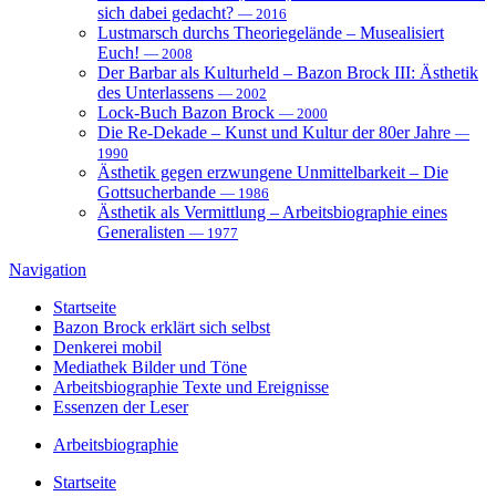
sich dabei gedacht?
— 2016
Lustmarsch durchs Theoriegelände – Musealisiert
Euch!
— 2008
Der Barbar als Kulturheld – Bazon Brock III: Ästhetik
des Unterlassens
— 2002
Lock-Buch Bazon Brock
— 2000
Die Re-Dekade – Kunst und Kultur der 80er Jahre
—
1990
Ästhetik gegen erzwungene Unmittelbarkeit – Die
Gottsucherbande
— 1986
Ästhetik als Vermittlung – Arbeitsbiographie eines
Generalisten
— 1977
Navigation
Startseite
Bazon Brock
erklärt sich selbst
Denkerei
mobil
Mediathek
Bilder und Töne
Arbeitsbiographie
Texte und Ereignisse
Essenzen
der Leser
Arbeitsbiographie
Startseite