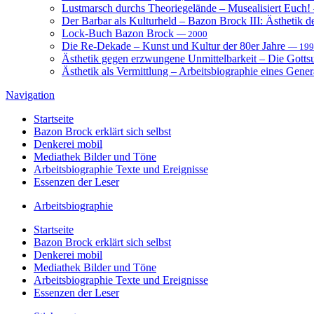
Lustmarsch durchs Theoriegelände – Musealisiert Euch!
Der Barbar als Kulturheld – Bazon Brock III: Ästhetik d
Lock-Buch Bazon Brock
— 2000
Die Re-Dekade – Kunst und Kultur der 80er Jahre
— 199
Ästhetik gegen erzwungene Unmittelbarkeit – Die Gott
Ästhetik als Vermittlung – Arbeitsbiographie eines Gener
Navigation
Startseite
Bazon Brock
erklärt sich selbst
Denkerei
mobil
Mediathek
Bilder und Töne
Arbeitsbiographie
Texte und Ereignisse
Essenzen
der Leser
Arbeitsbiographie
Startseite
Bazon Brock
erklärt sich selbst
Denkerei
mobil
Mediathek
Bilder und Töne
Arbeitsbiographie
Texte und Ereignisse
Essenzen
der Leser