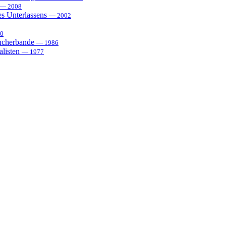
— 2008
es Unterlassens
— 2002
0
sucherbande
— 1986
alisten
— 1977