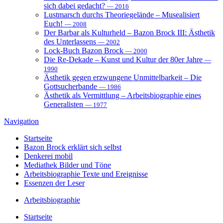
sich dabei gedacht?
— 2016
Lustmarsch durchs Theoriegelände – Musealisiert
Euch!
— 2008
Der Barbar als Kulturheld – Bazon Brock III: Ästhetik
des Unterlassens
— 2002
Lock-Buch Bazon Brock
— 2000
Die Re-Dekade – Kunst und Kultur der 80er Jahre
—
1990
Ästhetik gegen erzwungene Unmittelbarkeit – Die
Gottsucherbande
— 1986
Ästhetik als Vermittlung – Arbeitsbiographie eines
Generalisten
— 1977
Navigation
Startseite
Bazon Brock
erklärt sich selbst
Denkerei
mobil
Mediathek
Bilder und Töne
Arbeitsbiographie
Texte und Ereignisse
Essenzen
der Leser
Arbeitsbiographie
Startseite