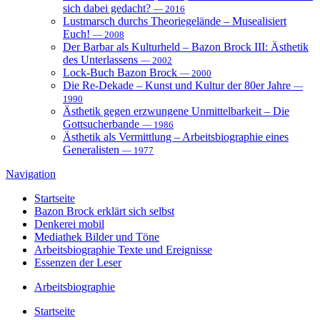
sich dabei gedacht?
— 2016
Lustmarsch durchs Theoriegelände – Musealisiert
Euch!
— 2008
Der Barbar als Kulturheld – Bazon Brock III: Ästhetik
des Unterlassens
— 2002
Lock-Buch Bazon Brock
— 2000
Die Re-Dekade – Kunst und Kultur der 80er Jahre
—
1990
Ästhetik gegen erzwungene Unmittelbarkeit – Die
Gottsucherbande
— 1986
Ästhetik als Vermittlung – Arbeitsbiographie eines
Generalisten
— 1977
Navigation
Startseite
Bazon Brock
erklärt sich selbst
Denkerei
mobil
Mediathek
Bilder und Töne
Arbeitsbiographie
Texte und Ereignisse
Essenzen
der Leser
Arbeitsbiographie
Startseite