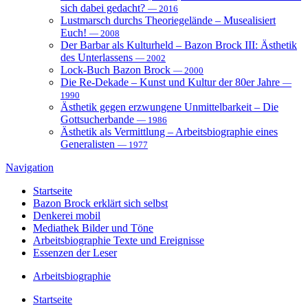
sich dabei gedacht?
— 2016
Lustmarsch durchs Theoriegelände – Musealisiert
Euch!
— 2008
Der Barbar als Kulturheld – Bazon Brock III: Ästhetik
des Unterlassens
— 2002
Lock-Buch Bazon Brock
— 2000
Die Re-Dekade – Kunst und Kultur der 80er Jahre
—
1990
Ästhetik gegen erzwungene Unmittelbarkeit – Die
Gottsucherbande
— 1986
Ästhetik als Vermittlung – Arbeitsbiographie eines
Generalisten
— 1977
Navigation
Startseite
Bazon Brock
erklärt sich selbst
Denkerei
mobil
Mediathek
Bilder und Töne
Arbeitsbiographie
Texte und Ereignisse
Essenzen
der Leser
Arbeitsbiographie
Startseite