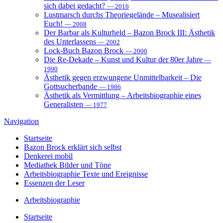
sich dabei gedacht?
— 2016
Lustmarsch durchs Theoriegelände – Musealisiert
Euch!
— 2008
Der Barbar als Kulturheld – Bazon Brock III: Ästhetik
des Unterlassens
— 2002
Lock-Buch Bazon Brock
— 2000
Die Re-Dekade – Kunst und Kultur der 80er Jahre
—
1990
Ästhetik gegen erzwungene Unmittelbarkeit – Die
Gottsucherbande
— 1986
Ästhetik als Vermittlung – Arbeitsbiographie eines
Generalisten
— 1977
Navigation
Startseite
Bazon Brock
erklärt sich selbst
Denkerei
mobil
Mediathek
Bilder und Töne
Arbeitsbiographie
Texte und Ereignisse
Essenzen
der Leser
Arbeitsbiographie
Startseite