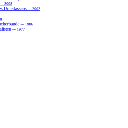
— 2008
es Unterlassens
— 2002
0
sucherbande
— 1986
alisten
— 1977