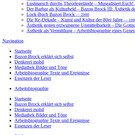
Lustmarsch durchs Theoriegelände – Musealisiert Euch!
Der Barbar als Kulturheld – Bazon Brock III: Ästhetik d
Lock-Buch Bazon Brock
— 2000
Die Re-Dekade – Kunst und Kultur der 80er Jahre
— 199
Ästhetik gegen erzwungene Unmittelbarkeit – Die Gott
Ästhetik als Vermittlung – Arbeitsbiographie eines Gener
Navigation
Startseite
Bazon Brock
erklärt sich selbst
Denkerei
mobil
Mediathek
Bilder und Töne
Arbeitsbiographie
Texte und Ereignisse
Essenzen
der Leser
Arbeitsbiographie
Startseite
Bazon Brock
erklärt sich selbst
Denkerei
mobil
Mediathek
Bilder und Töne
Arbeitsbiographie
Texte und Ereignisse
Essenzen
der Leser