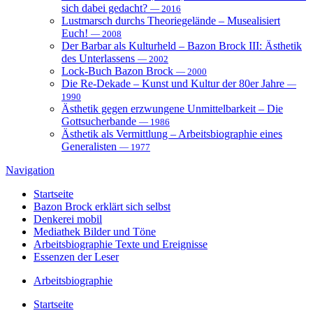
sich dabei gedacht?
— 2016
Lustmarsch durchs Theoriegelände – Musealisiert
Euch!
— 2008
Der Barbar als Kulturheld – Bazon Brock III: Ästhetik
des Unterlassens
— 2002
Lock-Buch Bazon Brock
— 2000
Die Re-Dekade – Kunst und Kultur der 80er Jahre
—
1990
Ästhetik gegen erzwungene Unmittelbarkeit – Die
Gottsucherbande
— 1986
Ästhetik als Vermittlung – Arbeitsbiographie eines
Generalisten
— 1977
Navigation
Startseite
Bazon Brock
erklärt sich selbst
Denkerei
mobil
Mediathek
Bilder und Töne
Arbeitsbiographie
Texte und Ereignisse
Essenzen
der Leser
Arbeitsbiographie
Startseite