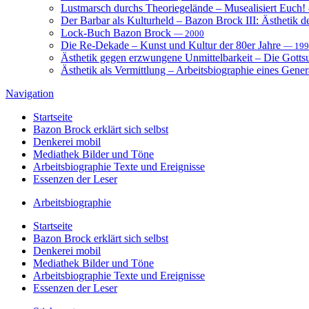
Lustmarsch durchs Theoriegelände – Musealisiert Euch!
Der Barbar als Kulturheld – Bazon Brock III: Ästhetik d
Lock-Buch Bazon Brock
— 2000
Die Re-Dekade – Kunst und Kultur der 80er Jahre
— 199
Ästhetik gegen erzwungene Unmittelbarkeit – Die Gott
Ästhetik als Vermittlung – Arbeitsbiographie eines Gener
Navigation
Startseite
Bazon Brock
erklärt sich selbst
Denkerei
mobil
Mediathek
Bilder und Töne
Arbeitsbiographie
Texte und Ereignisse
Essenzen
der Leser
Arbeitsbiographie
Startseite
Bazon Brock
erklärt sich selbst
Denkerei
mobil
Mediathek
Bilder und Töne
Arbeitsbiographie
Texte und Ereignisse
Essenzen
der Leser