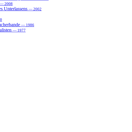
— 2008
es Unterlassens
— 2002
0
sucherbande
— 1986
alisten
— 1977