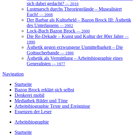
sich dabei gedacht?
— 2016
Lustmarsch durchs Theoriegelände – Musealisiert
Euch!
— 2008
Der Barbar als Kulturheld – Bazon Brock III: Ästhetik
des Unterlassens
— 2002
Lock-Buch Bazon Brock
— 2000
Die Re-Dekade – Kunst und Kultur der 80er Jahre
—
1990
Ästhetik gegen erzwungene Unmittelbarkeit – Die
Gottsucherbande
— 1986
Ästhetik als Vermittlung – Arbeitsbiographie eines
Generalisten
— 1977
Navigation
Startseite
Bazon Brock
erklärt sich selbst
Denkerei
mobil
Mediathek
Bilder und Töne
Arbeitsbiographie
Texte und Ereignisse
Essenzen
der Leser
Arbeitsbiographie
Startseite