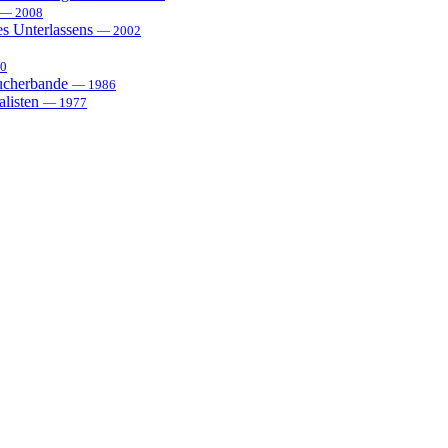
— 2008
es Unterlassens
— 2002
0
sucherbande
— 1986
alisten
— 1977