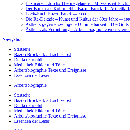
Lustmarsch durchs Theoriegelände – Musealisiert Euch!
Der Barbar als Kulturheld – Bazon Brock III: Ästhetik d
Lock-Buch Bazon Brock
— 2000
Die Re-Dekade – Kunst und Kultur der 80er Jahre
— 199
Ästhetik gegen erzwungene Unmittelbarkeit – Die Gott
Ästhetik als Vermittlung – Arbeitsbiographie eines Gener
Navigation
Startseite
Bazon Brock
erklärt sich selbst
Denkerei
mobil
Mediathek
Bilder und Töne
Arbeitsbiographie
Texte und Ereignisse
Essenzen
der Leser
Arbeitsbiographie
Startseite
Bazon Brock
erklärt sich selbst
Denkerei
mobil
Mediathek
Bilder und Töne
Arbeitsbiographie
Texte und Ereignisse
Essenzen
der Leser