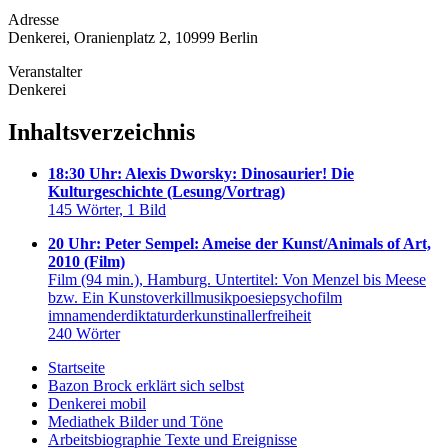
Adresse
Denkerei, Oranienplatz 2, 10999 Berlin
Veranstalter
Denkerei
Inhaltsverzeichnis
18:30 Uhr: Alexis Dworsky: Dinosaurier! Die
Kulturgeschichte (Lesung/Vortrag)
145 Wörter, 1 Bild
20 Uhr: Peter Sempel: Ameise der Kunst/Animals of Art,
2010 (Film)
Film (94 min.), Hamburg. Untertitel: Von Menzel bis Meese
bzw. Ein Kunstoverkillmusikpoesiepsychofilm
imnamenderdiktaturderkunstinallerfreiheit
240 Wörter
Startseite
Bazon Brock
erklärt sich selbst
Denkerei
mobil
Mediathek
Bilder und Töne
Arbeitsbiographie
Texte und Ereignisse