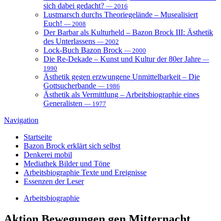
sich dabei gedacht?
— 2016
Lustmarsch durchs Theoriegelände – Musealisiert
Euch!
— 2008
Der Barbar als Kulturheld – Bazon Brock III: Ästhetik
des Unterlassens
— 2002
Lock-Buch Bazon Brock
— 2000
Die Re-Dekade – Kunst und Kultur der 80er Jahre
—
1990
Ästhetik gegen erzwungene Unmittelbarkeit – Die
Gottsucherbande
— 1986
Ästhetik als Vermittlung – Arbeitsbiographie eines
Generalisten
— 1977
Navigation
Startseite
Bazon Brock
erklärt sich selbst
Denkerei
mobil
Mediathek
Bilder und Töne
Arbeitsbiographie
Texte und Ereignisse
Essenzen
der Leser
Arbeitsbiographie
Aktion
Bewegungen gen Mitternacht