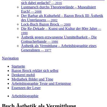
sich dabei gedacht?
— 2016
Lustmarsch durchs Theoriegelände – Musealisiert
Euch!
— 2008
Der Barbar als Kulturheld – Bazon Brock III: Ästhetik
des Unterlassens
— 2002
Lock-Buch Bazon Brock
— 2000
Die Re-Dekade – Kunst und Kultur der 80er Jahre
—
1990
Ästhetik gegen erzwungene Unmittelbarkeit – Die
Gottsucherbande
— 1986
Ästhetik als Vermittlung – Arbeitsbiographie eines
Generalisten
— 1977
Navigation
Startseite
Bazon Brock
erklärt sich selbst
Denkerei
mobil
Mediathek
Bilder und Töne
Arbeitsbiographie
Texte und Ereignisse
Essenzen
der Leser
Arbeitsbiographie
Buch
Ästhetik als Vermittlung