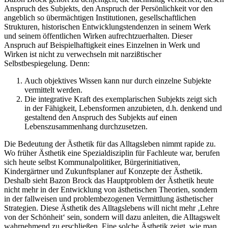
Anspruch des Subjekts, den Anspruch der Persönlichkeit vor den
angeblich so übermächtigen Institutionen, gesellschaftlichen
Strukturen, historischen Entwicklungstendenzen in seinem Werk
und seinem öffentlichen Wirken aufrechtzuerhalten. Dieser
Anspruch auf Beispielhaftigkeit eines Einzelnen in Werk und
Wirken ist nicht zu verwechseln mit narzißtischer
Selbstbespiegelung. Denn:
Auch objektives Wissen kann nur durch einzelne Subjekte
vermittelt werden.
Die integrative Kraft des exemplarischen Subjekts zeigt sich
in der Fähigkeit, Lebensformen anzubieten, d.h. denkend und
gestaltend den Anspruch des Subjekts auf einen
Lebenszusammenhang durchzusetzen.
Die Bedeutung der Ästhetik für das Alltagsleben nimmt rapide zu.
Wo früher Ästhetik eine Spezialdisziplin für Fachleute war, berufen
sich heute selbst Kommunalpolitiker, Bürgerinitiativen,
Kindergärtner und Zukunftsplaner auf Konzepte der Ästhetik.
Deshalb sieht Bazon Brock das Hauptproblem der Ästhetik heute
nicht mehr in der Entwicklung von ästhetischen Theorien, sondern
in der fallweisen und problembezogenen Vermittlung ästhetischer
Strategien. Diese Ästhetik des Alltagslebens will nicht mehr ‚Lehre
von der Schönheit‘ sein, sondern will dazu anleiten, die Alltagswelt
wahrnehmend zu erschließen. Eine solche Ästhetik zeigt, wie man