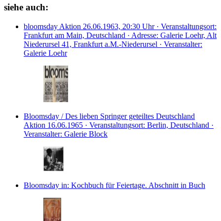
siehe auch:
bloomsday
Aktion
26.06.1963, 20:30 Uhr · Veranstaltungsort:
Frankfurt am Main, Deutschland · Adresse: Galerie Loehr, Alt
Niederursel 41, Frankfurt a.M.-Niederursel · Veranstalter:
Galerie Loehr
Bloomsday / Des lieben Springer geteiltes Deutschland
Aktion
16.06.1965 · Veranstaltungsort: Berlin, Deutschland ·
Veranstalter: Galerie Block
Bloomsday
in: Kochbuch für Feiertage.
Abschnitt in Buch