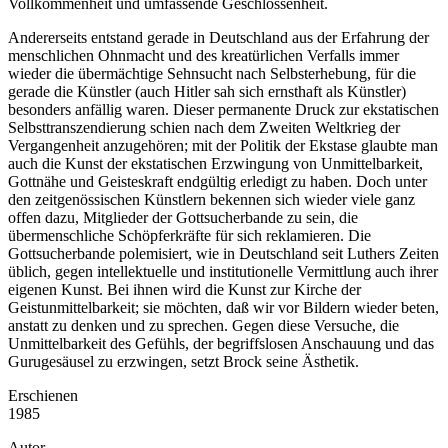
Vollkommenheit und umfassende Geschlossenheit.
Andererseits entstand gerade in Deutschland aus der Erfahrung der
menschlichen Ohnmacht und des kreatürlichen Verfalls immer
wieder die übermächtige Sehnsucht nach Selbsterhebung, für die
gerade die Künstler (auch Hitler sah sich ernsthaft als Künstler)
besonders anfällig waren. Dieser permanente Druck zur ekstatischen
Selbsttranszendierung schien nach dem Zweiten Weltkrieg der
Vergangenheit anzugehören; mit der Politik der Ekstase glaubte man
auch die Kunst der ekstatischen Erzwingung von Unmittelbarkeit,
Gottnähe und Geisteskraft endgültig erledigt zu haben. Doch unter
den zeitgenössischen Künstlern bekennen sich wieder viele ganz
offen dazu, Mitglieder der Gottsucherbande zu sein, die
übermenschliche Schöpferkräfte für sich reklamieren. Die
Gottsucherbande polemisiert, wie in Deutschland seit Luthers Zeiten
üblich, gegen intellektuelle und institutionelle Vermittlung auch ihrer
eigenen Kunst. Bei ihnen wird die Kunst zur Kirche der
Geistunmittelbarkeit; sie möchten, daß wir vor Bildern wieder beten,
anstatt zu denken und zu sprechen. Gegen diese Versuche, die
Unmittelbarkeit des Gefühls, der begriffslosen Anschauung und das
Gurugesäusel zu erzwingen, setzt Brock seine Ästhetik.
Erschienen
1985
Autor