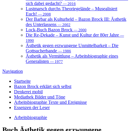
sich dabei gedacht?
— 2016
Lustmarsch durchs Theoriegelände – Musealisiert
Euch!
— 2008
Der Barbar als Kulturheld – Bazon Brock III: Ästhetik
des Unterlassens
— 2002
Lock-Buch Bazon Brock
— 2000
Die Re-Dekade – Kunst und Kultur der 80er Jahre
—
1990
Ästhetik gegen erzwungene Unmittelbarkeit – Die
Gottsucherbande
— 1986
Ästhetik als Vermittlung – Arbeitsbiographie eines
Generalisten
— 1977
Navigation
Startseite
Bazon Brock
erklärt sich selbst
Denkerei
mobil
Mediathek
Bilder und Töne
Arbeitsbiographie
Texte und Ereignisse
Essenzen
der Leser
Arbeitsbiographie
Buch
Ästhetik gegen erzwungene