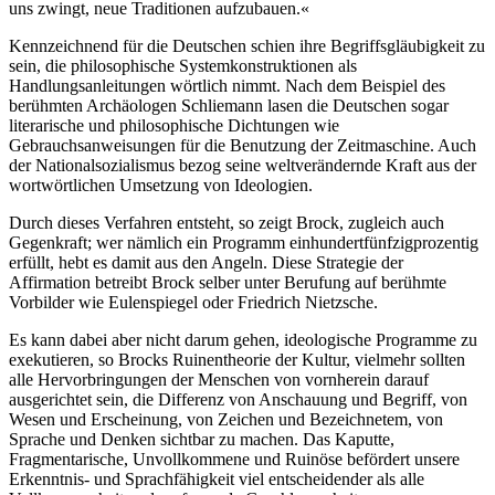
uns zwingt, neue Traditionen aufzubauen.«
Kennzeichnend für die Deutschen schien ihre Begriffsgläubigkeit zu
sein, die philosophische Systemkonstruktionen als
Handlungsanleitungen wörtlich nimmt. Nach dem Beispiel des
berühmten Archäologen Schliemann lasen die Deutschen sogar
literarische und philosophische Dichtungen wie
Gebrauchsanweisungen für die Benutzung der Zeitmaschine. Auch
der Nationalsozialismus bezog seine weltverändernde Kraft aus der
wortwörtlichen Umsetzung von Ideologien.
Durch dieses Verfahren entsteht, so zeigt Brock, zugleich auch
Gegenkraft; wer nämlich ein Programm einhundertfünfzigprozentig
erfüllt, hebt es damit aus den Angeln. Diese Strategie der
Affirmation betreibt Brock selber unter Berufung auf berühmte
Vorbilder wie Eulenspiegel oder Friedrich Nietzsche.
Es kann dabei aber nicht darum gehen, ideologische Programme zu
exekutieren, so Brocks Ruinentheorie der Kultur, vielmehr sollten
alle Hervorbringungen der Menschen von vornherein darauf
ausgerichtet sein, die Differenz von Anschauung und Begriff, von
Wesen und Erscheinung, von Zeichen und Bezeichnetem, von
Sprache und Denken sichtbar zu machen. Das Kaputte,
Fragmentarische, Unvollkommene und Ruinöse befördert unsere
Erkenntnis- und Sprachfähigkeit viel entscheidender als alle