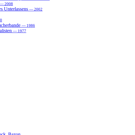
— 2008
es Unterlassens
— 2002
0
sucherbande
— 1986
alisten
— 1977
ock, Bazon