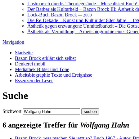
Lustmarsch durchs Theoriegelände – Musealisiert Euch!
Der Barbar als Kulturheld – Bazon Brock III: Ästhetik d
Lock-Buch Bazon Brock
— 2000
Die Re-Dekade – Kunst und Kultur der 80er Jahre
— 199
Ästhetik gegen erzwungene Unmittelbarkeit – Die Gott
Ästhetik als Vermittlung – Arbeitsbiographie eines Gener
Navigation
Startseite
Bazon Brock
erklärt sich selbst
Denkerei
mobil
Mediathek
Bilder und Töne
Arbeitsbiographie
Texte und Ereignisse
Essenzen
der Leser
Suche
Stichwort
6 angezeigte Treffer für
Wolfgang Hahn
Bazon Brock, was machen Sie jetzt so?
Buch
1967 · Autor: Br