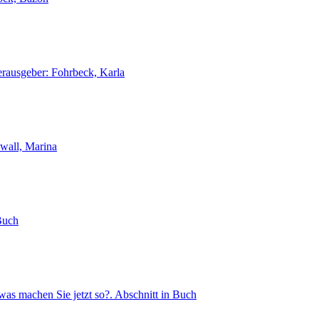
erausgeber: Fohrbeck, Karla
wall, Marina
Buch
was machen Sie jetzt so?.
Abschnitt in Buch