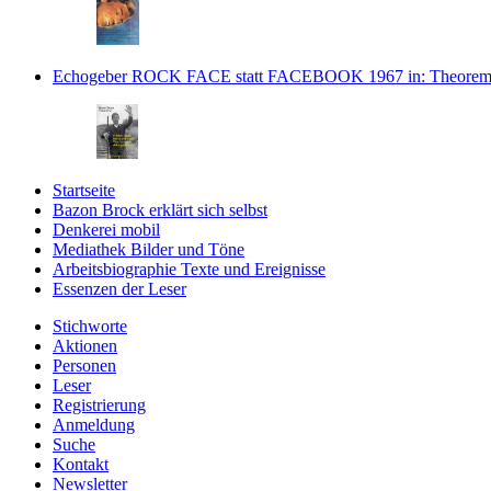
Echogeber ROCK FACE statt FACEBOOK 1967
in: Theorem
Startseite
Bazon Brock
erklärt sich selbst
Denkerei
mobil
Mediathek
Bilder und Töne
Arbeitsbiographie
Texte und Ereignisse
Essenzen
der Leser
Stichworte
Aktionen
Personen
Leser
Registrierung
Anmeldung
Suche
Kontakt
Newsletter