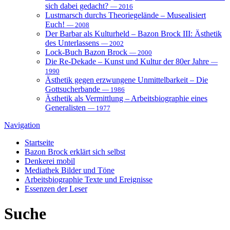
sich dabei gedacht?
— 2016
Lustmarsch durchs Theoriegelände – Musealisiert
Euch!
— 2008
Der Barbar als Kulturheld – Bazon Brock III: Ästhetik
des Unterlassens
— 2002
Lock-Buch Bazon Brock
— 2000
Die Re-Dekade – Kunst und Kultur der 80er Jahre
—
1990
Ästhetik gegen erzwungene Unmittelbarkeit – Die
Gottsucherbande
— 1986
Ästhetik als Vermittlung – Arbeitsbiographie eines
Generalisten
— 1977
Navigation
Startseite
Bazon Brock
erklärt sich selbst
Denkerei
mobil
Mediathek
Bilder und Töne
Arbeitsbiographie
Texte und Ereignisse
Essenzen
der Leser
Suche