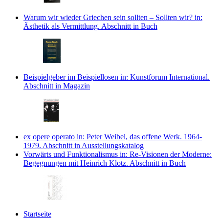
Warum wir wieder Griechen sein sollten – Sollten wir?
in:
Ästhetik als Vermittlung.
Abschnitt in Buch
Beispielgeber im Beispiellosen
in: Kunstforum International.
Abschnitt in Magazin
ex opere operato
in: Peter Weibel, das offene Werk. 1964-
1979.
Abschnitt in Ausstellungskatalog
Vorwärts und Funktionalismus
in: Re-Visionen der Moderne:
Begegnungen mit Heinrich Klotz.
Abschnitt in Buch
Startseite