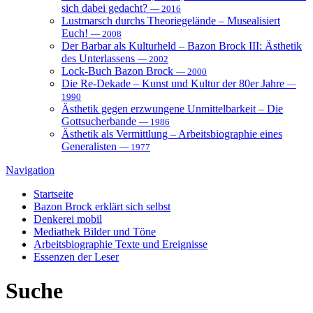
sich dabei gedacht?
— 2016
Lustmarsch durchs Theoriegelände – Musealisiert
Euch!
— 2008
Der Barbar als Kulturheld – Bazon Brock III: Ästhetik
des Unterlassens
— 2002
Lock-Buch Bazon Brock
— 2000
Die Re-Dekade – Kunst und Kultur der 80er Jahre
—
1990
Ästhetik gegen erzwungene Unmittelbarkeit – Die
Gottsucherbande
— 1986
Ästhetik als Vermittlung – Arbeitsbiographie eines
Generalisten
— 1977
Navigation
Startseite
Bazon Brock
erklärt sich selbst
Denkerei
mobil
Mediathek
Bilder und Töne
Arbeitsbiographie
Texte und Ereignisse
Essenzen
der Leser
Suche