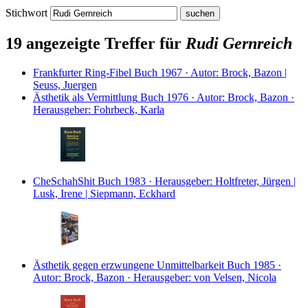
Stichwort
19 angezeigte Treffer für
Rudi Gernreich
Frankfurter Ring-Fibel
Buch
1967 · Autor: Brock, Bazon |
Seuss, Juergen
Ästhetik als Vermittlung
Buch
1976 · Autor: Brock, Bazon ·
Herausgeber: Fohrbeck, Karla
CheSchahShit
Buch
1983 · Herausgeber: Holtfreter, Jürgen |
Lusk, Irene | Siepmann, Eckhard
Ästhetik gegen erzwungene Unmittelbarkeit
Buch
1985 ·
Autor: Brock, Bazon · Herausgeber: von Velsen, Nicola