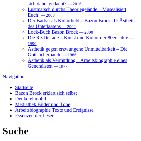
sich dabei gedacht?
— 2016
Lustmarsch durchs Theoriegelände – Musealisiert
Euch!
— 2008
Der Barbar als Kulturheld – Bazon Brock III: Ästhetik
des Unterlassens
— 2002
Lock-Buch Bazon Brock
— 2000
Die Re-Dekade – Kunst und Kultur der 80er Jahre
—
1990
Ästhetik gegen erzwungene Unmittelbarkeit – Die
Gottsucherbande
— 1986
Ästhetik als Vermittlung – Arbeitsbiographie eines
Generalisten
— 1977
Navigation
Startseite
Bazon Brock
erklärt sich selbst
Denkerei
mobil
Mediathek
Bilder und Töne
Arbeitsbiographie
Texte und Ereignisse
Essenzen
der Leser
Suche