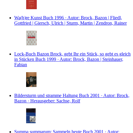
Wa(h)re Kunst
Buch
1996 · Autor: Brock, Bazon | Fliedl,
Gottfried | Giersch, Ulrich | Sturm, Martin | Zendron, Rainer
Lock-Buch Bazon Brock, gebt Ihr ein Stück, so gebt es gleich
in Stücken
Buch
1999 · Autor: Brock, Bazon | Steinhauer,
Fabian
Bildersturm und stramme Haltung
Buch
2001 · Autor: Brock,
Bazon · Herausgeber: Sachse, Rolf
Summa summarum: Sammeln heute
Buch
2001 · Autor: