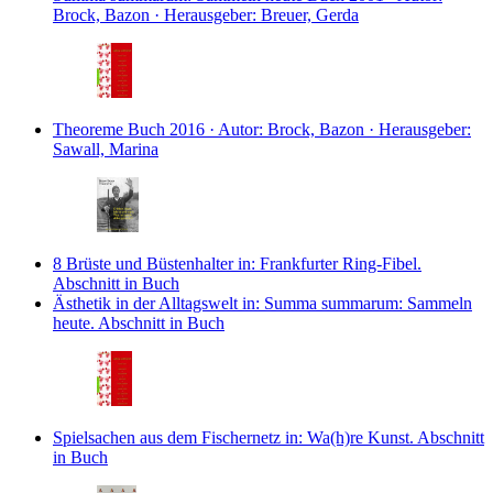
Brock, Bazon · Herausgeber: Breuer, Gerda
Theoreme
Buch
2016 · Autor: Brock, Bazon · Herausgeber:
Sawall, Marina
8 Brüste und Büstenhalter
in: Frankfurter Ring-Fibel.
Abschnitt in Buch
Ästhetik in der Alltagswelt
in: Summa summarum: Sammeln
heute.
Abschnitt in Buch
Spielsachen aus dem Fischernetz
in: Wa(h)re Kunst.
Abschnitt
in Buch