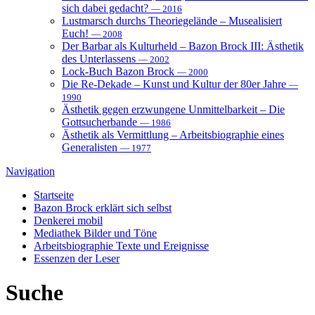
sich dabei gedacht?
— 2016
Lustmarsch durchs Theoriegelände – Musealisiert
Euch!
— 2008
Der Barbar als Kulturheld – Bazon Brock III: Ästhetik
des Unterlassens
— 2002
Lock-Buch Bazon Brock
— 2000
Die Re-Dekade – Kunst und Kultur der 80er Jahre
—
1990
Ästhetik gegen erzwungene Unmittelbarkeit – Die
Gottsucherbande
— 1986
Ästhetik als Vermittlung – Arbeitsbiographie eines
Generalisten
— 1977
Navigation
Startseite
Bazon Brock
erklärt sich selbst
Denkerei
mobil
Mediathek
Bilder und Töne
Arbeitsbiographie
Texte und Ereignisse
Essenzen
der Leser
Suche