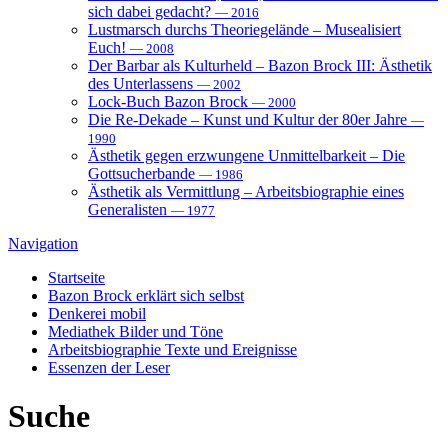
sich dabei gedacht?
— 2016
Lustmarsch durchs Theoriegelände – Musealisiert
Euch!
— 2008
Der Barbar als Kulturheld – Bazon Brock III: Ästhetik
des Unterlassens
— 2002
Lock-Buch Bazon Brock
— 2000
Die Re-Dekade – Kunst und Kultur der 80er Jahre
—
1990
Ästhetik gegen erzwungene Unmittelbarkeit – Die
Gottsucherbande
— 1986
Ästhetik als Vermittlung – Arbeitsbiographie eines
Generalisten
— 1977
Navigation
Startseite
Bazon Brock
erklärt sich selbst
Denkerei
mobil
Mediathek
Bilder und Töne
Arbeitsbiographie
Texte und Ereignisse
Essenzen
der Leser
Suche