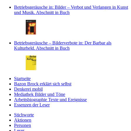
Betriebsgeräusche
in: Bilder – Verbot und Verlangen in Kunst
und Musik.
Abschnitt in Buch
Betriebsgeräusche – Bilderverbote
in: Der Barbar als
Kulturheld.
Abschnitt in Buch
Startseite
Bazon Brock
erklärt sich selbst
Denkerei
mobil
Mediathek
Bilder und Töne
Arbeitsbiographie
Texte und Ereignisse
Essenzen
der Leser
Stichworte
Aktionen
Personen
Leser