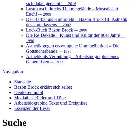
sich dabei gedacht?
— 2016
Lustmarsch durchs Theoriegelände – Musealisiert
Euch!
— 2008
Der Barbar als Kulturheld – Bazon Brock III: Ästhetik
des Unterlassens
— 2002
Lock-Buch Bazon Brock
— 2000
Die Re-Dekade – Kunst und Kultur der 80er Jahre
—
1990
Ästhetik gegen erzwungene Unmittelbarkeit – Die
Gottsucherbande
— 1986
Ästhetik als Vermittlung – Arbeitsbiographie eines
Generalisten
— 1977
Navigation
Startseite
Bazon Brock
erklärt sich selbst
Denkerei
mobil
Mediathek
Bilder und Töne
Arbeitsbiographie
Texte und Ereignisse
Essenzen
der Leser
Suche