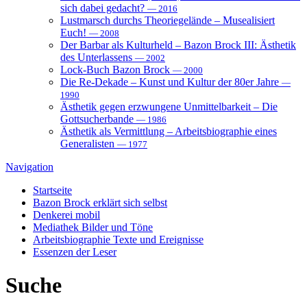
sich dabei gedacht?
— 2016
Lustmarsch durchs Theoriegelände – Musealisiert
Euch!
— 2008
Der Barbar als Kulturheld – Bazon Brock III: Ästhetik
des Unterlassens
— 2002
Lock-Buch Bazon Brock
— 2000
Die Re-Dekade – Kunst und Kultur der 80er Jahre
—
1990
Ästhetik gegen erzwungene Unmittelbarkeit – Die
Gottsucherbande
— 1986
Ästhetik als Vermittlung – Arbeitsbiographie eines
Generalisten
— 1977
Navigation
Startseite
Bazon Brock
erklärt sich selbst
Denkerei
mobil
Mediathek
Bilder und Töne
Arbeitsbiographie
Texte und Ereignisse
Essenzen
der Leser
Suche