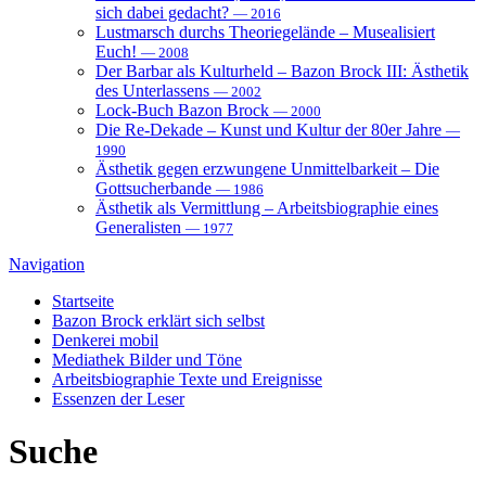
sich dabei gedacht?
— 2016
Lustmarsch durchs Theoriegelände – Musealisiert
Euch!
— 2008
Der Barbar als Kulturheld – Bazon Brock III: Ästhetik
des Unterlassens
— 2002
Lock-Buch Bazon Brock
— 2000
Die Re-Dekade – Kunst und Kultur der 80er Jahre
—
1990
Ästhetik gegen erzwungene Unmittelbarkeit – Die
Gottsucherbande
— 1986
Ästhetik als Vermittlung – Arbeitsbiographie eines
Generalisten
— 1977
Navigation
Startseite
Bazon Brock
erklärt sich selbst
Denkerei
mobil
Mediathek
Bilder und Töne
Arbeitsbiographie
Texte und Ereignisse
Essenzen
der Leser
Suche