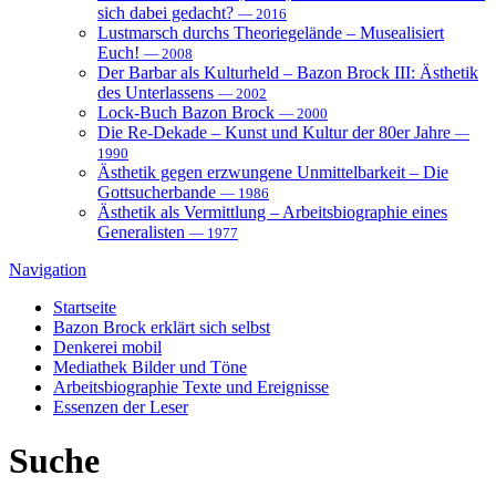
sich dabei gedacht?
— 2016
Lustmarsch durchs Theoriegelände – Musealisiert
Euch!
— 2008
Der Barbar als Kulturheld – Bazon Brock III: Ästhetik
des Unterlassens
— 2002
Lock-Buch Bazon Brock
— 2000
Die Re-Dekade – Kunst und Kultur der 80er Jahre
—
1990
Ästhetik gegen erzwungene Unmittelbarkeit – Die
Gottsucherbande
— 1986
Ästhetik als Vermittlung – Arbeitsbiographie eines
Generalisten
— 1977
Navigation
Startseite
Bazon Brock
erklärt sich selbst
Denkerei
mobil
Mediathek
Bilder und Töne
Arbeitsbiographie
Texte und Ereignisse
Essenzen
der Leser
Suche