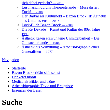
sich dabei gedacht?
— 2016
Lustmarsch durchs Theoriegelände – Musealisiert
Euch!
— 2008
Der Barbar als Kulturheld – Bazon Brock III: Ästhetik
des Unterlassens
— 2002
Lock-Buch Bazon Brock
— 2000
Die Re-Dekade – Kunst und Kultur der 80er Jahre
—
1990
Ästhetik gegen erzwungene Unmittelbarkeit – Die
Gottsucherbande
— 1986
Ästhetik als Vermittlung – Arbeitsbiographie eines
Generalisten
— 1977
Navigation
Startseite
Bazon Brock
erklärt sich selbst
Denkerei
mobil
Mediathek
Bilder und Töne
Arbeitsbiographie
Texte und Ereignisse
Essenzen
der Leser
Suche