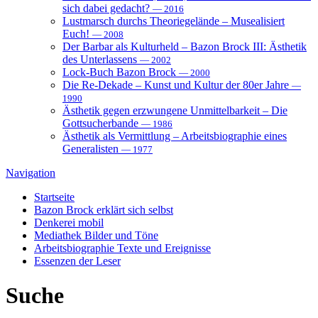
sich dabei gedacht?
— 2016
Lustmarsch durchs Theoriegelände – Musealisiert
Euch!
— 2008
Der Barbar als Kulturheld – Bazon Brock III: Ästhetik
des Unterlassens
— 2002
Lock-Buch Bazon Brock
— 2000
Die Re-Dekade – Kunst und Kultur der 80er Jahre
—
1990
Ästhetik gegen erzwungene Unmittelbarkeit – Die
Gottsucherbande
— 1986
Ästhetik als Vermittlung – Arbeitsbiographie eines
Generalisten
— 1977
Navigation
Startseite
Bazon Brock
erklärt sich selbst
Denkerei
mobil
Mediathek
Bilder und Töne
Arbeitsbiographie
Texte und Ereignisse
Essenzen
der Leser
Suche