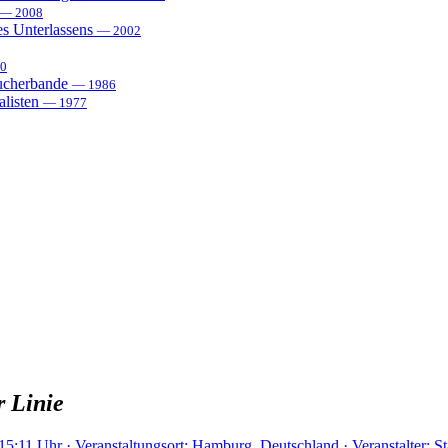
— 2008
es Unterlassens
— 2002
0
sucherbande
— 1986
alisten
— 1977
 Linie
15:11 Uhr · Veranstaltungsort: Hamburg, Deutschland · Veranstalter: S