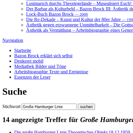
Lustmarsch durchs Theoriegelände – Musealisiert Euch!
Der Barbar als Kulturheld – Bazon Brock III: Ästhetik d
Lock-Buch Bazon Brock
— 2000
Die Re-Dekade – Kunst und Kultur der 80er Jahre
— 199
Ästhetik gegen erzwungene Unmittelbarkeit – Die Gott
Ästhetik als Vermittlung – Arbeitsbiographie eines Gener
Navigation
Startseite
Bazon Brock
erklärt sich selbst
Denkerei
mobil
Mediathek
Bilder und Töne
Arbeitsbiographie
Texte und Ereignisse
Essenzen
der Leser
Suche
Stichwort
14 angezeigte Treffer für
Große Hamburger
Die große Hamburger Linie
Theoretisches Objekt
18.12.1959, 