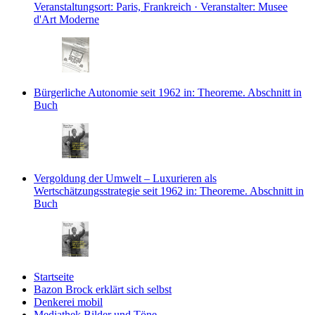
Veranstaltungsort: Paris, Frankreich · Veranstalter: Musee
d'Art Moderne
Bürgerliche Autonomie seit 1962
in: Theoreme.
Abschnitt in
Buch
Vergoldung der Umwelt – Luxurieren als
Wertschätzungsstrategie seit 1962
in: Theoreme.
Abschnitt in
Buch
Startseite
Bazon Brock
erklärt sich selbst
Denkerei
mobil
Mediathek
Bilder und Töne