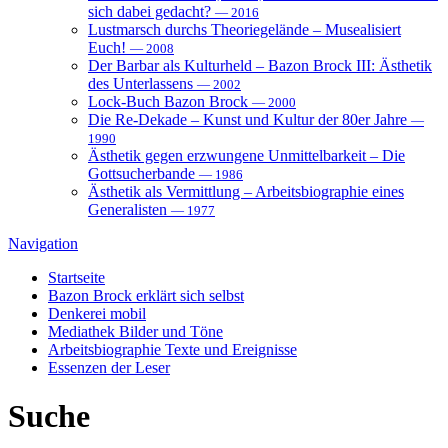
sich dabei gedacht?
— 2016
Lustmarsch durchs Theoriegelände – Musealisiert
Euch!
— 2008
Der Barbar als Kulturheld – Bazon Brock III: Ästhetik
des Unterlassens
— 2002
Lock-Buch Bazon Brock
— 2000
Die Re-Dekade – Kunst und Kultur der 80er Jahre
—
1990
Ästhetik gegen erzwungene Unmittelbarkeit – Die
Gottsucherbande
— 1986
Ästhetik als Vermittlung – Arbeitsbiographie eines
Generalisten
— 1977
Navigation
Startseite
Bazon Brock
erklärt sich selbst
Denkerei
mobil
Mediathek
Bilder und Töne
Arbeitsbiographie
Texte und Ereignisse
Essenzen
der Leser
Suche