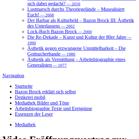
sich dabei gedacht?
— 2016
Lustmarsch durchs Theoriegelände – Musealisiert
Euch!
— 2008
Der Barbar als Kulturheld – Bazon Brock III: Ästhetik
des Unterlassens
— 2002
Lock-Buch Bazon Brock
— 2000
Die Re-Dekade – Kunst und Kultur der 80er Jahre
—
1990
Ästhetik gegen erzwungene Unmittelbarkeit – Die
Gottsucherbande
— 1986
Ästhetik als Vermittlung – Arbeitsbiographie eines
Generalisten
— 1977
Navigation
Startseite
Bazon Brock
erklärt sich selbst
Denkerei
mobil
Mediathek
Bilder und Töne
Arbeitsbiographie
Texte und Ereignisse
Essenzen
der Leser
Mediathek