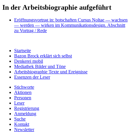
In der Arbeitsbiographie aufgeführt
Eröffnungsvortrag
in: botschaften Cursus Noltae — wachsen
— werden — wirken im Kommunikationsdesign.
Abschnitt
zu Vortrag / Rede
Startseite
Bazon Brock
erklärt sich selbst
Denkerei
mobil
Mediathek
Bilder und Töne
Arbeitsbiographie
Texte und Ereignisse
Essenzen
der Leser
Stichworte
Aktionen
Personen
Leser
Registrierung
Anmeldung
Suche
Kontakt
Newsletter