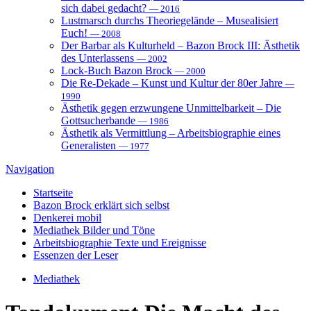
sich dabei gedacht?
— 2016
Lustmarsch durchs Theoriegelände – Musealisiert
Euch!
— 2008
Der Barbar als Kulturheld – Bazon Brock III: Ästhetik
des Unterlassens
— 2002
Lock-Buch Bazon Brock
— 2000
Die Re-Dekade – Kunst und Kultur der 80er Jahre
—
1990
Ästhetik gegen erzwungene Unmittelbarkeit – Die
Gottsucherbande
— 1986
Ästhetik als Vermittlung – Arbeitsbiographie eines
Generalisten
— 1977
Navigation
Startseite
Bazon Brock
erklärt sich selbst
Denkerei
mobil
Mediathek
Bilder und Töne
Arbeitsbiographie
Texte und Ereignisse
Essenzen
der Leser
Mediathek