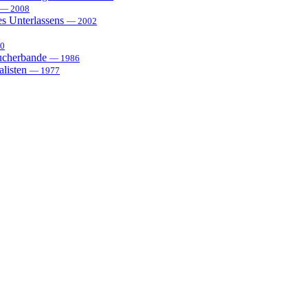
— 2008
es Unterlassens
— 2002
0
sucherbande
— 1986
alisten
— 1977