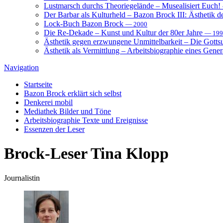
Lustmarsch durchs Theoriegelände – Musealisiert Euch!
Der Barbar als Kulturheld – Bazon Brock III: Ästhetik d
Lock-Buch Bazon Brock
— 2000
Die Re-Dekade – Kunst und Kultur der 80er Jahre
— 199
Ästhetik gegen erzwungene Unmittelbarkeit – Die Gott
Ästhetik als Vermittlung – Arbeitsbiographie eines Gener
Navigation
Startseite
Bazon Brock
erklärt sich selbst
Denkerei
mobil
Mediathek
Bilder und Töne
Arbeitsbiographie
Texte und Ereignisse
Essenzen
der Leser
Brock-Leser
Tina Klopp
Journalistin