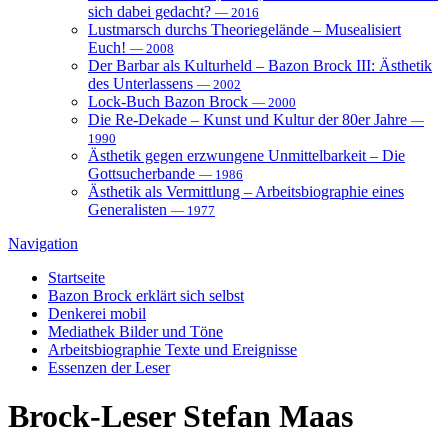
sich dabei gedacht?
— 2016
Lustmarsch durchs Theoriegelände – Musealisiert
Euch!
— 2008
Der Barbar als Kulturheld – Bazon Brock III: Ästhetik
des Unterlassens
— 2002
Lock-Buch Bazon Brock
— 2000
Die Re-Dekade – Kunst und Kultur der 80er Jahre
—
1990
Ästhetik gegen erzwungene Unmittelbarkeit – Die
Gottsucherbande
— 1986
Ästhetik als Vermittlung – Arbeitsbiographie eines
Generalisten
— 1977
Navigation
Startseite
Bazon Brock
erklärt sich selbst
Denkerei
mobil
Mediathek
Bilder und Töne
Arbeitsbiographie
Texte und Ereignisse
Essenzen
der Leser
Brock-Leser
Stefan Maas