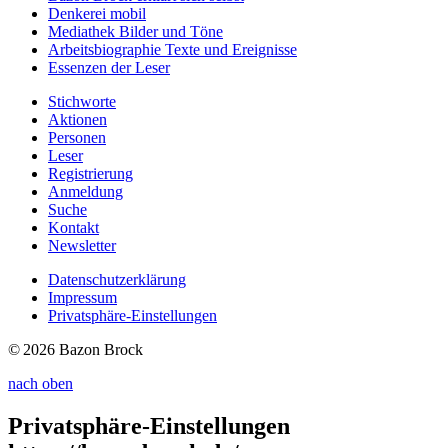
Denkerei
mobil
Mediathek
Bilder und Töne
Arbeitsbiographie
Texte und Ereignisse
Essenzen
der Leser
Stichworte
Aktionen
Personen
Leser
Registrierung
Anmeldung
Suche
Kontakt
Newsletter
Datenschutzerklärung
Impressum
Privatsphäre-Einstellungen
© 2026 Bazon Brock
nach oben
Privatsphäre-Einstellungen