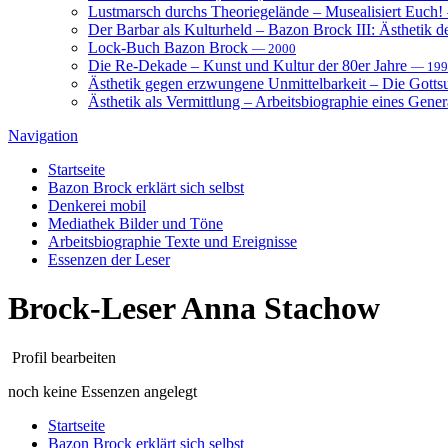
Lustmarsch durchs Theoriegelände – Musealisiert Euch!
Der Barbar als Kulturheld – Bazon Brock III: Ästhetik d
Lock-Buch Bazon Brock
— 2000
Die Re-Dekade – Kunst und Kultur der 80er Jahre
— 199
Ästhetik gegen erzwungene Unmittelbarkeit – Die Gott
Ästhetik als Vermittlung – Arbeitsbiographie eines Gener
Navigation
Startseite
Bazon Brock
erklärt sich selbst
Denkerei
mobil
Mediathek
Bilder und Töne
Arbeitsbiographie
Texte und Ereignisse
Essenzen
der Leser
Brock-Leser
Anna Stachow
Profil bearbeiten
noch keine Essenzen angelegt
Startseite
Bazon Brock
erklärt sich selbst