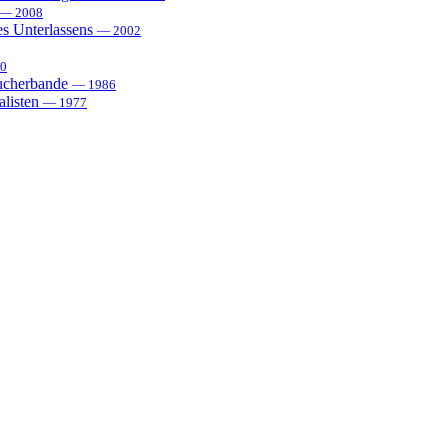
— 2008
es Unterlassens
— 2002
0
sucherbande
— 1986
alisten
— 1977