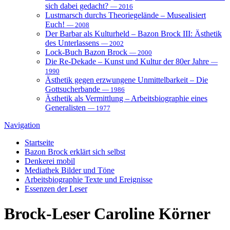
sich dabei gedacht?
— 2016
Lustmarsch durchs Theoriegelände – Musealisiert
Euch!
— 2008
Der Barbar als Kulturheld – Bazon Brock III: Ästhetik
des Unterlassens
— 2002
Lock-Buch Bazon Brock
— 2000
Die Re-Dekade – Kunst und Kultur der 80er Jahre
—
1990
Ästhetik gegen erzwungene Unmittelbarkeit – Die
Gottsucherbande
— 1986
Ästhetik als Vermittlung – Arbeitsbiographie eines
Generalisten
— 1977
Navigation
Startseite
Bazon Brock
erklärt sich selbst
Denkerei
mobil
Mediathek
Bilder und Töne
Arbeitsbiographie
Texte und Ereignisse
Essenzen
der Leser
Brock-Leser
Caroline Körner