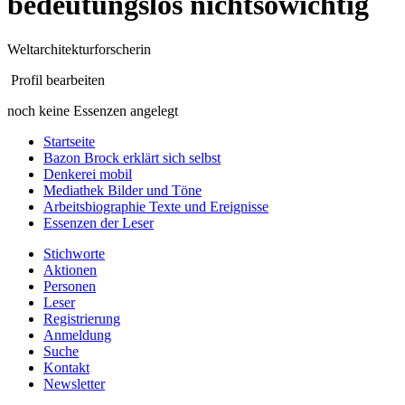
bedeutungslos nichtsowichtig
Weltarchitekturforscherin
Profil bearbeiten
noch keine Essenzen angelegt
Startseite
Bazon Brock
erklärt sich selbst
Denkerei
mobil
Mediathek
Bilder und Töne
Arbeitsbiographie
Texte und Ereignisse
Essenzen
der Leser
Stichworte
Aktionen
Personen
Leser
Registrierung
Anmeldung
Suche
Kontakt
Newsletter