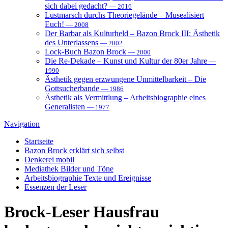
sich dabei gedacht?
— 2016
Lustmarsch durchs Theoriegelände – Musealisiert
Euch!
— 2008
Der Barbar als Kulturheld – Bazon Brock III: Ästhetik
des Unterlassens
— 2002
Lock-Buch Bazon Brock
— 2000
Die Re-Dekade – Kunst und Kultur der 80er Jahre
—
1990
Ästhetik gegen erzwungene Unmittelbarkeit – Die
Gottsucherbande
— 1986
Ästhetik als Vermittlung – Arbeitsbiographie eines
Generalisten
— 1977
Navigation
Startseite
Bazon Brock
erklärt sich selbst
Denkerei
mobil
Mediathek
Bilder und Töne
Arbeitsbiographie
Texte und Ereignisse
Essenzen
der Leser
Brock-Leser
Hausfrau