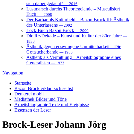
sich dabei gedacht?
— 2016
Lustmarsch durchs Theoriegelände – Musealisiert
Euch!
— 2008
Der Barbar als Kulturheld – Bazon Brock III: Ästhetik
des Unterlassens
— 2002
Lock-Buch Bazon Brock
— 2000
Die Re-Dekade – Kunst und Kultur der 80er Jahre
—
1990
Ästhetik gegen erzwungene Unmittelbarkeit – Die
Gottsucherbande
— 1986
Ästhetik als Vermittlung – Arbeitsbiographie eines
Generalisten
— 1977
Navigation
Startseite
Bazon Brock
erklärt sich selbst
Denkerei
mobil
Mediathek
Bilder und Töne
Arbeitsbiographie
Texte und Ereignisse
Essenzen
der Leser
Brock-Leser
Johann Jörg