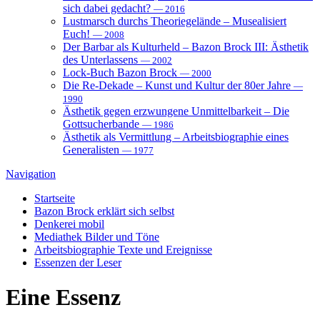
sich dabei gedacht?
— 2016
Lustmarsch durchs Theoriegelände – Musealisiert
Euch!
— 2008
Der Barbar als Kulturheld – Bazon Brock III: Ästhetik
des Unterlassens
— 2002
Lock-Buch Bazon Brock
— 2000
Die Re-Dekade – Kunst und Kultur der 80er Jahre
—
1990
Ästhetik gegen erzwungene Unmittelbarkeit – Die
Gottsucherbande
— 1986
Ästhetik als Vermittlung – Arbeitsbiographie eines
Generalisten
— 1977
Navigation
Startseite
Bazon Brock
erklärt sich selbst
Denkerei
mobil
Mediathek
Bilder und Töne
Arbeitsbiographie
Texte und Ereignisse
Essenzen
der Leser
Eine
Essenz