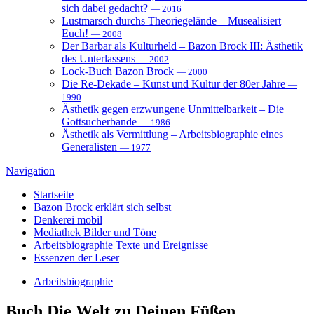
sich dabei gedacht?
— 2016
Lustmarsch durchs Theoriegelände – Musealisiert
Euch!
— 2008
Der Barbar als Kulturheld – Bazon Brock III: Ästhetik
des Unterlassens
— 2002
Lock-Buch Bazon Brock
— 2000
Die Re-Dekade – Kunst und Kultur der 80er Jahre
—
1990
Ästhetik gegen erzwungene Unmittelbarkeit – Die
Gottsucherbande
— 1986
Ästhetik als Vermittlung – Arbeitsbiographie eines
Generalisten
— 1977
Navigation
Startseite
Bazon Brock
erklärt sich selbst
Denkerei
mobil
Mediathek
Bilder und Töne
Arbeitsbiographie
Texte und Ereignisse
Essenzen
der Leser
Arbeitsbiographie
Buch
Die Welt zu Deinen Füßen