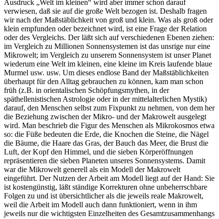
Ausdruck „Welt im kleinen“ wird aber immer schon darauf
verwiesen, daß sie auf die große Welt bezogen ist. Deshalb fragen
wir nach der Maßstäblichkeit von groß und klein. Was als groß oder
klein empfunden oder bezeichnet wird, ist eine Frage der Relation
oder des Vergleichs. Der läßt sich auf verschiedenen Ebenen ziehen:
im Vergleich zu Millionen Sonnensystemen ist das unsrige nur eine
Mikrowelt; im Vergleich zu unserem Sonnensystem ist unser Planet
wiederum eine Welt im kleinen, eine kleine im Kreis laufende blaue
Murmel usw. usw. Um dieses endlose Band der Maßstäblichkeiten
überhaupt für den Alltag gebrauchen zu können, kam man schon
früh (z.B. in orientalischen Schöpfungsmythen, in der
späthellenistischen Astrologie oder in der mittelalterlichen Mystik)
darauf, den Menschen selbst zum Fixpunkt zu nehmen, von dem her
die Beziehung zwischen der Mikro- und der Makrowelt ausgelegt
wird. Man beschrieb die Figur des Menschen als Mikrokosmos etwa
so: die Füße bedeuten die Erde, die Knochen die Steine, die Nägel
die Bäume, die Haare das Gras, der Bauch das Meer, die Brust die
Luft, der Kopf den Himmel, und die sieben Körperöffnungen
repräsentieren die sieben Planeten unseres Sonnensystems. Damit
war die Mikrowelt generell als ein Modell der Makrowelt
eingeführt. Der Nutzen der Arbeit am Modell liegt auf der Hand: Sie
ist kostengünstig, läßt ständige Korrekturen ohne unbeherrschbare
Folgen zu und ist übersichtlicher als die jeweils reale Makrowelt,
weil die Arbeit im Modell auch dann funktioniert, wenn in ihm
jeweils nur die wichtigsten Einzelheiten des Gesamtzusammenhangs