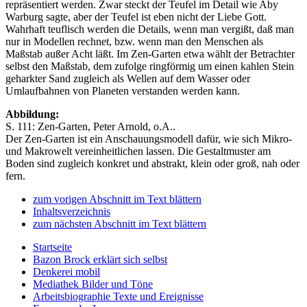
repräsentiert werden. Zwar steckt der Teufel im Detail wie Aby
Warburg sagte, aber der Teufel ist eben nicht der Liebe Gott.
Wahrhaft teuflisch werden die Details, wenn man vergißt, daß man
nur in Modellen rechnet, bzw. wenn man den Menschen als
Maßstab außer Acht läßt. Im Zen-Garten etwa wählt der Betrachter
selbst den Maßstab, dem zufolge ringförmig um einen kahlen Stein
geharkter Sand zugleich als Wellen auf dem Wasser oder
Umlaufbahnen von Planeten verstanden werden kann.
Abbildung:
S. 111: Zen-Garten, Peter Arnold, o.A..
Der Zen-Garten ist ein Anschauungsmodell dafür, wie sich Mikro-
und Makrowelt vereinheitlichen lassen. Die Gestaltmuster am
Boden sind zugleich konkret und abstrakt, klein oder groß, nah oder
fern.
zum vorigen Abschnitt im Text blättern
Inhaltsverzeichnis
zum nächsten Abschnitt im Text blättern
Startseite
Bazon Brock
erklärt sich selbst
Denkerei
mobil
Mediathek
Bilder und Töne
Arbeitsbiographie
Texte und Ereignisse