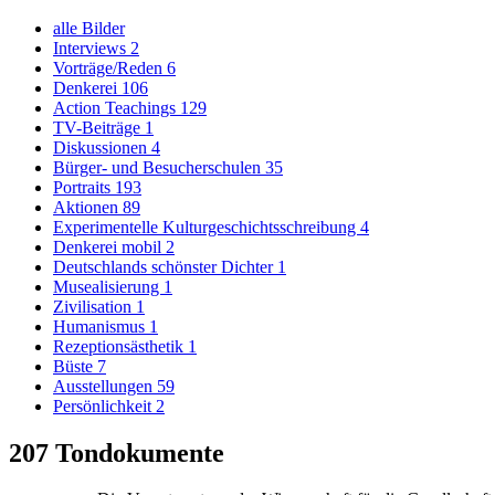
alle Bilder
Interviews
2
Vorträge/Reden
6
Denkerei
106
Action Teachings
129
TV-Beiträge
1
Diskussionen
4
Bürger- und Besucherschulen
35
Portraits
193
Aktionen
89
Experimentelle Kulturgeschichtsschreibung
4
Denkerei mobil
2
Deutschlands schönster Dichter
1
Musealisierung
1
Zivilisation
1
Humanismus
1
Rezeptionsästhetik
1
Büste
7
Ausstellungen
59
Persönlichkeit
2
207
Tondokumente