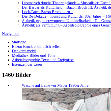
Lustmarsch durchs Theoriegelände – Musealisiert Euch!
Der Barbar als Kulturheld – Bazon Brock III: Ästhetik d
Lock-Buch Bazon Brock
— 2000
Die Re-Dekade – Kunst und Kultur der 80er Jahre
— 199
Ästhetik gegen erzwungene Unmittelbarkeit – Die Gott
Ästhetik als Vermittlung – Arbeitsbiographie eines Gener
Navigation
Startseite
Bazon Brock
erklärt sich selbst
Denkerei
mobil
Mediathek
Bilder und Töne
Arbeitsbiographie
Texte und Ereignisse
Essenzen
der Leser
1460
Bilder
Wäsche auf Leine vor Mauer 1980er Jahre