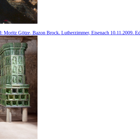
ld: Moritz Götze, Bazon Brock. Lutherzimmer, Eisenach 10.11.2009. Edi