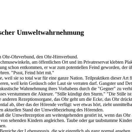
ischer Umweltwahrnehmung
en Ohr-Ohrverbund, den Ohr-Hirnverbund.
n Schmusewinkeln, am öffentlichen Ort und im Privatreservat klebten 
ügung schon entkommen, er war zum potentiellen Feind geworden, der ü
en. "Pssst, Feind hört mit."
, weil sie so total war für eine ganze Nation. Teilpraktiken dieser Art
ren, weil kein Geräusch oder Laut sie verraten darf. Gangster und De
die akustische Wahrnehmung ihres Vorhabens durch die "Gegner" zu verh
ses verstummen die Akteure. "Stille kündigt den Sturm." "Die Stille ist
lle anderen Rezeptionsorgane, das Ohr geht um die Ecke, das Ohr drück
tial ab, über das der Hörende verfügt: wer etwas hört, zieht unmitte
 den aktuellen Stand der Umweltbeziehung des Hörenden.
ß die Umweltrezeption am weitestgehenden gestört ist, wenn das Ohr a
 von sehenden Kindern angleichen. Taube oder gar taubstumme Kinder,
hen.
ereiche der Lebenspraxis, die wir eigentlich als ganz normal ansehe