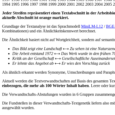
1994
1995
1996
1997
1998
1999
2000
2001
2002
2003
2004
2005
2
Jeder Streifen repräsentiert einen Textabschnitt in der Arbeitsbio
aktuelle Abschnitt ist orange markiert.
Grundlage der Textanalyse ist das Sprachmodell
MiniLM-L12
/
BGE
Kombinationen) und ein Ähnlichkeitskennwert berechnet.
Die Ähnlichkeit basiert nicht auf Wortgleichheit, sondern auf semanti
Das Bild zeigt eine Landschaft
⟷
Zu sehen ist eine Naturszen
Die Arbeit entstand 1972
⟷
Das Werk wurde in den frühen 7
Kritik an der Gesellschaft
⟷
Gesellschaftliche Auseinanderse
Er lehnte das Angebot ab
⟷
Er wies den Vorschlag zurück
Als ähnlich erkannt werden Synonyme, Umschreibungen und Paraphras
Aktuell werden die Textverwandtschaften auf Basis des gesamten Text
einbezogen, die mehr als 100 Wörter Inhalt haben
. Leere oder kur
Die Verwandtschafts-Abstufungen wurden in 6 Gruppen zusammengefass
Die Fundstellen in dieser Verwandtschafts-Textgenetik liefern also 
ausgewählt wurden.