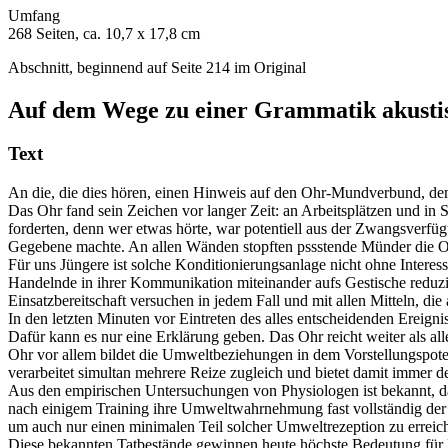
Umfang
268 Seiten, ca. 10,7 x 17,8 cm
Abschnitt, beginnend auf Seite 214 im Original
Auf dem Wege zu einer Grammatik akust
Text
An die, die dies hören, einen Hinweis auf den Ohr-Mundverbund, d
Das Ohr fand sein Zeichen vor langer Zeit: an Arbeitsplätzen und i
forderten, denn wer etwas hörte, war potentiell aus der Zwangsverf
Gegebene machte. An allen Wänden stopften pssstende Münder die Ohr
Für uns Jüngere ist solche Konditionierungsanlage nicht ohne Interesse
Handelnde in ihrer Kommunikation miteinander aufs Gestische reduzie
Einsatzbereitschaft versuchen in jedem Fall und mit allen Mitteln, 
In den letzten Minuten vor Eintreten des alles entscheidenden Ereignis
Dafür kann es nur eine Erklärung geben. Das Ohr reicht weiter als a
Ohr vor allem bildet die Umweltbeziehungen in dem Vorstellungspoten
verarbeitet simultan mehrere Reize zugleich und bietet damit immer
Aus den empirischen Untersuchungen von Physiologen ist bekannt, da
nach einigem Training ihre Umweltwahrnehmung fast vollständig der
um auch nur einen minimalen Teil solcher Umweltrezeption zu erreic
Diese bekannten Tatbestände gewinnen heute höchste Bedeutung für B