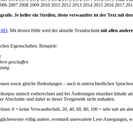
006
2007
2008
2009
2010
2011
2012
2013
2014
2015
2016
2017
201
grafie. Je heller ein Streifen, desto verwandter ist der Text mit d
-M3
. Mit dessen Hilfe wird der aktuelle Textabschnitt
mit allen ander
schen Eigenschaften. Beispiele:
e
0ern geschaffen
tzung
en sowie gleiche Bedeutungen – auch in unterschiedlichen Sprachen 
korpus statisch vorberechnet und bei Änderungen einzelner Inhalte ak
ze Abschnitte sind daher in dieser Textgenetik nicht enthalten.
t: 0 = keine Verwandtschaft, 20, 40, 60, 80, 100 = sehr nah am aktu
möglicherweise völlig andere, eventuell unerwartete Lese-Anregungen, 