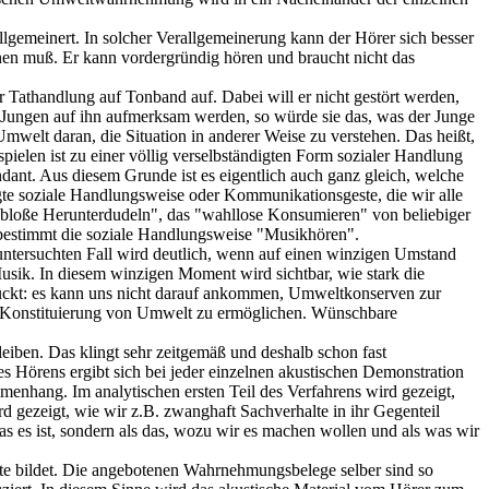
gemeinert. In solcher Verallgemeinerung kann der Hörer sich besser
nen muß. Er kann vordergründig hören und braucht nicht das
er Tathandlung auf Tonband auf. Dabei will er nicht gestört werden,
 des Jungen auf ihn aufmerksam werden, so würde sie das, was der Junge
 Umwelt daran, die Situation in anderer Weise zu verstehen. Das heißt,
pielen ist zu einer völlig verselbständigten Form sozialer Handlung
ndant. Aus diesem Grunde ist es eigentlich auch ganz gleich, welche
egte soziale Handlungsweise oder Kommunikationsgeste, die wir alle
 "bloße Herunterdudeln", das "wahllose Konsumieren" von beliebiger
 bestimmt die soziale Handlungsweise "Musikhören".
ntersuchten Fall wird deutlich, wenn auf einen winzigen Umstand
Musik. In diesem winzigen Moment wird sichtbar, wie stark die
rückt: es kann uns nicht darauf ankommen, Umweltkonserven zur
r Konstituierung von Umwelt zu ermöglichen. Wünschbare
eiben. Das klingt sehr zeitgemäß und deshalb schon fast
es Hörens ergibt sich bei jeder einzelnen akustischen Demonstration
enhang. Im analytischen ersten Teil des Verfahrens wird gezeigt,
 gezeigt, wie wir z.B. zwanghaft Sachverhalte in ihr Gegenteil
was es ist, sondern als das, wozu wir es machen wollen und als was wir
chte bildet. Die angebotenen Wahrnehmungsbelege selber sind so