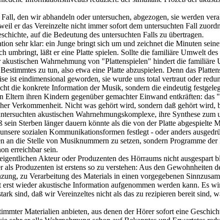
l, den wir abhandeln oder untersuchen, abgezogen, sie werden verall
eil er das Vereinzelte nicht immer sofort dem untersuchten Fall zuord
eschichte, auf die Bedeutung des untersuchten Falls zu übertragen.
tion sehr klar: ein Junge bringt sich um und zeichnet die Minuten sein
 sich umbringt, läßt er eine Platte spielen. Sollte die familiäre Umwelt
 der akustischen Wahrnehmung von "Plattenspielen" hindert die familiäre
Bestimmtes zu tun, also etwa eine Platte abzuspielen. Denn das Plattens
e ist eindimensional geworden, sie wurde uns total vertraut oder redu
cht die konkrete Information der Musik, sondern die eindeutig festgel
von Eltern ihren Kindern gegenüber gemachter Einwand entkräften: das
cher Verkommenheit. Nicht was gehört wird, sondern daß gehört wird,
 untersuchten akustischen Wahrnehmungskomplexe, ihre Synthese zum u
 sein Sterben länger dauern könnte als die von der Platte abgespielte 
 unsere sozialen Kommunikationsformen festlegt - oder anders ausged
en an die Stelle von Musiknummern zu setzen, sondern Programme de
n erreichbar sein.
eigentlichen Akteur oder Produzenten des Hörraums nicht ausgespart bl
er als Produzenten ist erstens so zu verstehen: Aus den Gewohnheiten d
zung, zu Verarbeitung des Materials in einen vorgegebenen Sinnzusamm
 erst wieder akustische Information aufgenommen werden kann. Es wird
rk sind, daß wir Vereinzeltes nicht als das zu rezipieren bereit sind, 
estimmter Materialien anbieten, aus denen der Hörer sofort eine Geschi