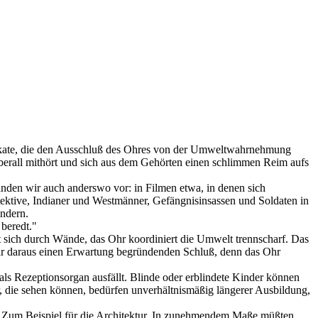
Plakate, die den Ausschluß des Ohres von der Umweltwahrnehmung
berall mithört und sich aus dem Gehörten einen schlimmen Reim aufs
 finden wir auch anderswo vor: in Filmen etwa, in denen sich
tektive, Indianer und Westmänner, Gefängnisinsassen und Soldaten in
indern.
 beredt."
t sich durch Wände, das Ohr koordiniert die Umwelt trennscharf. Das
lbar daraus einen Erwartung begründenden Schluß, denn das Ohr
ls Rezeptionsorgan ausfällt. Blinde oder erblindete Kinder können
 die sehen können, bedürfen unverhältnismäßig längerer Ausbildung,
n. Zum Beispiel für die Architektur. In zunehmendem Maße müßten