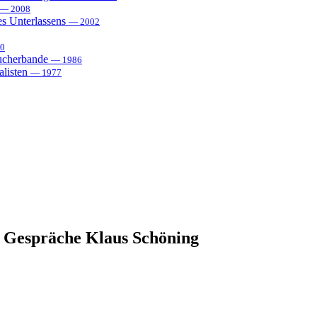
— 2008
es Unterlassens
— 2002
0
sucherbande
— 1986
alisten
— 1977
Gespräche Klaus Schöning