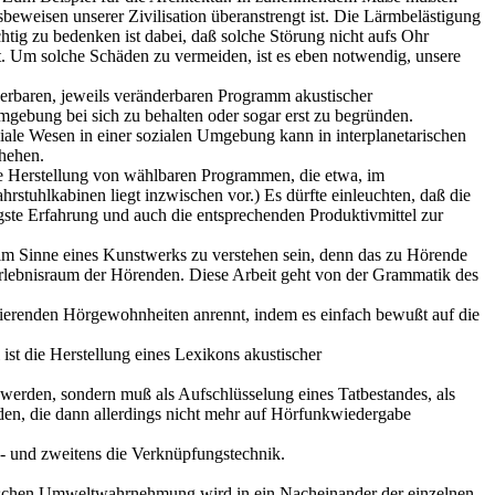
beweisen unserer Zivilisation überanstrengt ist. Die Lärmbelästigung
htig zu bedenken ist dabei, daß solche Störung nicht aufs Ohr
t. Um solche Schäden zu vermeiden, ist es eben notwendig, unsere
erbaren, jeweils veränderbaren Programm akustischer
gebung bei sich zu behalten oder sogar erst zu begründen.
ziale Wesen in einer sozialen Umgebung kann in interplanetarischen
chehen.
die Herstellung von wählbaren Programmen, die etwa, im
stuhlkabinen liegt inzwischen vor.) Es dürfte einleuchten, daß die
ste Erfahrung und auch die entsprechenden Produktivmittel zur
im Sinne eines Kunstwerks zu verstehen sein, denn das zu Hörende
Erlebnisraum der Hörenden. Diese Arbeit geht von der Grammatik des
nierenden Hörgewohnheiten anrennt, indem es einfach bewußt auf die
st die Herstellung eines Lexikons akustischer
 werden, sondern muß als Aufschlüsselung eines Tatbestandes, als
den, die dann allerdings nicht mehr auf Hörfunkwiedergabe
s- und zweitens die Verknüpfungstechnik.
tischen Umweltwahrnehmung wird in ein Nacheinander der einzelnen