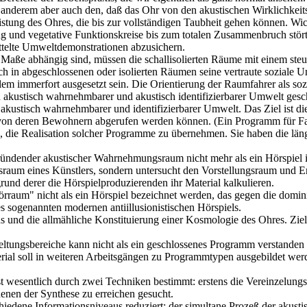
 anderem aber auch den, daß das Ohr von den akustischen Wirklichkeits
istung des Ohres, die bis zur vollständigen Taubheit gehen können. Wic
ng und vegetative Funktionskreise bis zum totalen Zusammenbruch stör
telte Umweltdemonstrationen abzusichern.
ße abhängig sind, müssen die schallisolierten Räume mit einem steu
in abgeschlossenen oder isolierten Räumen seine vertraute soziale Um
lem immerfort ausgesetzt sein. Die Orientierung der Raumfahrer als so
 akustisch wahrnehmbarer und akustisch identifizierbarer Umwelt ges
on akustisch wahrnehmbarer und identifizierbarer Umwelt. Das Ziel ist 
 von deren Bewohnern abgerufen werden können. (Ein Programm für Fahr
, die Realisation solcher Programme zu übernehmen. Sie haben die läng
ründender akustischer Wahrnehmungsraum nicht mehr als ein Hörspiel 
nisraum eines Künstlers, sondern untersucht den Vorstellungsraum und 
und derer die Hörspielproduzierenden ihr Material kalkulieren.
rraum" nicht als ein Hörspiel bezeichnet werden, das gegen die domi
es sogenannten modernen antiillusionistischen Hörspiels.
nd die allmähliche Konstituierung einer Kosmologie des Ohres. Ziel i
eltungsbereiche kann nicht als ein geschlossenes Programm verstanden
ial soll in weiteren Arbeitsgängen zu Programmtypen ausgebildet wer
st wesentlich durch zwei Techniken bestimmt: erstens die Vereinzelung
nen der Synthese zu erreichen gesucht.
edene Informationsniveaus reduziert: der simultane Prozeß der akus