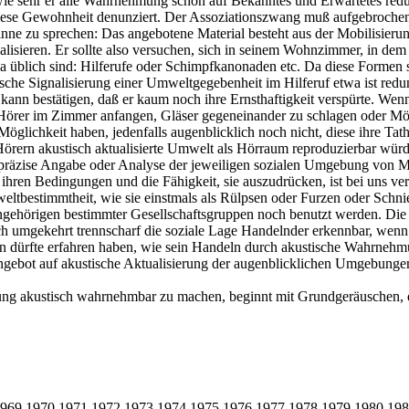
, wie sehr er alle Wahrnehmung schon auf Bekanntes und Erwartetes red
diese Gewohnheit denunziert. Der Assoziationszwang muß aufgebroche
inne zu sprechen: Das angebotene Material besteht aus der Mobilisier
lisieren. Er sollte also versuchen, sich in seinem Wohnzimmer, in dem
da üblich sind: Hilferufe oder Schimpfkanonaden etc. Da diese Formen s
ische Signalisierung einer Umweltgegebenheit im Hilferuf etwa ist re
 kann bestätigen, daß er kaum noch ihre Ernsthaftigkeit verspürte. Wenn
 Hörer im Zimmer anfangen, Gläser gegeneinander zu schlagen oder M
öglichkeit haben, jedenfalls augenblicklich noch nicht, diese ihre Tat
 Hörern akustisch aktualisierte Umwelt als Hörraum reproduzierbar wü
ls präzise Angabe oder Analyse der jeweiligen sozialen Umgebung von 
 ihren Bedingungen und die Fähigkeit, sie auszudrücken, ist bei uns 
bestimmtheit, wie sie einstmals als Rülpsen oder Furzen oder Schnief
ngehörigen bestimmter Gesellschaftsgruppen noch benutzt werden. Die
uch umgekehrt trennscharf die soziale Lage Handelnder erkennbar, wen
dürfte erfahren haben, wie sein Handeln durch akustische Wahrnehm
 Angebot auf akustische Aktualisierung der augenblicklichen Umgebun
ebung akustisch wahrnehmbar zu machen, beginnt mit Grundgeräuschen, 
969
1970
1971
1972
1973
1974
1975
1976
1977
1978
1979
1980
198