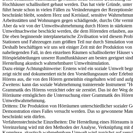
Hochhäuser schallisoliert gebaut werden. Das hat viele Gründe, unter
führt heute schon in vielen Fällen zu Veränderungen der Rezeptionsle
beschränkt bleibt, sondern Herz und Kreislauf, sensitive Wahrnehmu
Arbeitsstätten und Wohnungen gegen schädigende, durchs Ohr vermit
Aber da wir von der Umweltwahrnehmung durch Hören in stärkstem Ma
Umweltnachweise beschickt werden, die dem Hörenden erlauben, auch 
Die eben beginnende interplanetarische Zivilisation wird diesem Prob
Stationen und Fahrzeugen zum größten Teil nur durch Simulation von
Deshalb beschäftigen wir uns seit einiger Zeit mit der Produktion v
naheliegenden Fall, in den einzelnen Räumen schallisolierter Häuser
Hörspielabteilungen unserer Rundfunkhäuser am besten geeignet sind
Herstellung akustisch wahrnehmbarer Umweltsimulation.
Dazu einige Achtungshinweise: Erstens wird ein soziale Umwelt beg
zeigt nicht und dokumentiert nicht den Vorstellungsraum oder Erleb
Hörens aus, die von den Hörern gemeinhin eingehalten wird und aufgr
Zweitens: kann das soziale Wahrnehmung trainierende Instrument "Hö
Grammatik des Hörens verzichtet oder sie zerstört. Das ist der Weg d
Hörräume ermöglichen die Untersuchung einer Grammatik des Hörens u
Umweltwahrnehmung.
Drittens: Die Produktion von Hörräumen unterschiedlicher sozialer G
Demonstration eines Falles versucht werden. Das so gewonnene Mater
beschränkt sein dürfen.
Verfahrenstechnische Einzelheiten: Die Herstellung eines Hörraums i
Vereinzelung wird mit den Methoden der Analyse, Verknüpfung mit de
Komplexe, akustisch wahrnehmbare Umwelt wird zunächst auf verschi