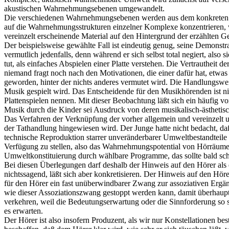
akustischen Wahrnehmungsebenen umgewandelt.
Die verschiedenen Wahrnehmungsebenen werden aus dem konkreten Fal
auf die Wahrnehmungsstrukturen einzelner Komplexe konzentrieren, w
vereinzelt erscheinende Material auf den Hintergrund der erzählten G
Der beispielsweise gewählte Fall ist eindeutig genug, seine Demonstra
vermutlich jedenfalls, denn während er sich selbst total negiert, also
tut, als einfaches Abspielen einer Platte verstehen. Die Vertrautheit
niemand fragt noch nach den Motivationen, die einer dafür hat, etwas 
geworden, hinter der nichts anderes vermutet wird. Die Handlungsweis
Musik gespielt wird. Das Entscheidende für den Musikhörenden ist ni
Plattenspielen nennen. Mit dieser Beobachtung läßt sich ein häufig 
Musik durch die Kinder sei Ausdruck von deren musikalisch-ästhetis
Das Verfahren der Verknüpfung der vorher allgemein und vereinzelt
der Tathandlung hingewiesen wird. Der Junge hatte nicht bedacht, daß
technische Reproduktion starrer unveränderbarer Umweltbestandteile
Verfügung zu stellen, also das Wahrnehmungspotential von Hörräum
Umweltkonstituierung durch wählbare Programme, das sollte bald scho
Bei diesen Überlegungen darf deshalb der Hinweis auf den Hörer als 
nichtssagend, läßt sich aber konkretisieren. Der Hinweis auf den Hör
für den Hörer ein fast unüberwindbarer Zwang zur assoziativen Ergän
wie dieser Assoziationszwang gestoppt werden kann, damit überhaupt
verkehren, weil die Bedeutungserwartung oder die Sinnforderung so sta
es erwarten.
Der Hörer ist also insofern Produzent, als wir nur Konstellationen b