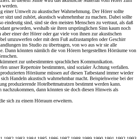
uziert. In diesem Sinne wird das akustische Material vom Hörer zum
n werden.
ung einer Umwelt zu akustischer Wahrnehmung. Der Hörer sollte
 er sitzt und zuhört, akustisch wahrnehmbar zu machen. Dabei sollte
o eindeutig sind, sind sie den meisten Menschen zu vertraut, als daß
dundant geworden, weshalb sie ihren ursprünglichen Sinn kaum noch
 aber einer der Hörer oder gar viele von ihnen zur akustischen
öbel umzuwerfen oder mit dem Fuß aufzustampfen oder Geschirr
handlungen ins Studio zu übertragen, von wo aus wir sie alle
rde. Dann könnten nämlich die von Hörern hergestellten Hörräume von
Menschen.
verkümmert zur unbestimmten sprachlichen Kommunikation.
en unser Repertoire bestimmten, sind sozialer Ächtung verfallen.
 produzierten Hörräume müssen auf diesen Tatbestand immer wieder
n sich Handeln akustisch wahrnehmbar macht. Beispielsweise bei der
ung produzierende Hotelbettmatratzen bestimmt werden kann.
gen nachzukommen, dann könnten sie doch diesen Hinweis als
die sich zu einem Hörraum erweitern.
1
1982
1983
1984
1985
1986
1987
1988
1989
1990
1991
1992
1993