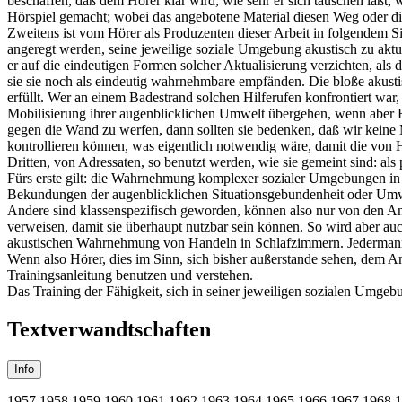
beschaffen, daß dem Hörer klar wird, wie sehr er sich täuschen läßt
Hörspiel gemacht; wobei das angebotene Material diesen Weg oder 
Zweitens ist vom Hörer als Produzenten dieser Arbeit in folgendem S
angeregt werden, seine jeweilige soziale Umgebung akustisch zu aktua
er auf die eindeutigen Formen solcher Aktualisierung verzichten, als 
sie sie noch als eindeutig wahrnehmbare empfänden. Die bloße akust
erfüllt. Wer an einem Badestrand solchen Hilferufen konfrontiert war,
Mobilisierung ihrer augenblicklichen Umwelt übergehen, wenn aber
gegen die Wand zu werfen, dann sollten sie bedenken, daß wir keine M
kontrollieren können, was eigentlich notwendig wäre, damit die von
Dritten, von Adressaten, so benutzt werden, wie sie gemeint sind: a
Fürs erste gilt: die Wahrnehmung komplexer sozialer Umgebungen in
Bekundungen der augenblicklichen Situationsgebundenheit oder Umwelt
Andere sind klassenspezifisch geworden, können also nur von den A
verweisen, damit sie überhaupt nutzbar sein können. So wird aber a
akustischen Wahrnehmung von Handeln in Schlafzimmern. Jedermann 
Wenn also Hörer, dies im Sinn, sich bisher außerstande sehen, dem
Trainingsanleitung benutzen und verstehen.
Das Training der Fähigkeit, sich in seiner jeweiligen sozialen Umg
Textverwandtschaften
Info
1957
1958
1959
1960
1961
1962
1963
1964
1965
1966
1967
1968
1