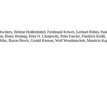
chwitters, Helmut Heißenbüttel, Ferdinand Kriwet, Gerhard Rühm, Paul 
n, Heinz Hostnig, Peter O. Chotjewitz, Peter Faecke, Friedrich Knil
öke, Bazon Brock, Gerald Kienast, Wolf Wondratschek, Mauricio Kag