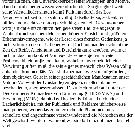
vorzutäuschen, die Unverrückbarkeit seiner Prinzipien und Motive,
damit er mit einer gewissen vereinfachenden Sorglosigkeit weiter
seine Wiegenlieder singen kann? Fällt ihm durch das Los
Verantwortlichkeit für das ihm völlig Rätselhafte zu, so bleibt er
hilflos und macht sich prompt schuldig, denn ein Geschworener
wird ja nicht einfach durch den geleisteten Eid, die abgespulte
Zauberformel zu einem Menschen höherer Einsicht und größeren
Erkenntnisvermögens, wie der Leser eines fremden Gedankens ja
nicht schon zu dessen Urheber wird. Doch niemandem scheint die
Zeit der Reife, Aneignung und Durchdringung gegeben, wenn er
nicht in das ihm konkret Vorliegende seine eigenen privaten
Probleme hineinprojizieren kann, wobei er unvermeidlich eine
Verwirrung stiften muß, die sein eigenes menschliches Wesen völlig
abhanden kommen läßt. Wir sind aber nach wie vor aufgefordert,
dem objektiven Geist in seiner geschichtlichen Manifestation unser
Votum (Vollwort der Umstände) entgegenzustellen, damit wir
bescheidener, aber besser wissen. Dazu fordern wir auf unter der
Decke innerer Koinzidenz von Erinnerung (CHESSMAN) und
Erwartung (MON), damit das Theater als Tribunal nicht eine
Lächerlichkeit ist, mit der Publizistik und Reklame üblicherweise
manipulieren, wobei das zu untersuchende Phänomen aufs
schnellste und angenehmste verschwindet und die Menschen aus der
Welt geschafft werden - während wir sie dort einzupflanzen bestrebt
sind.