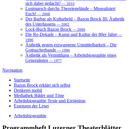
sich dabei gedacht?
— 2016
Lustmarsch durchs Theoriegelände – Musealisiert
Euch!
— 2008
Der Barbar als Kulturheld – Bazon Brock III: Ästhetik
des Unterlassens
— 2002
Lock-Buch Bazon Brock
— 2000
Die Re-Dekade – Kunst und Kultur der 80er Jahre
—
1990
Ästhetik gegen erzwungene Unmittelbarkeit – Die
Gottsucherbande
— 1986
Ästhetik als Vermittlung – Arbeitsbiographie eines
Generalisten
— 1977
Navigation
Startseite
Bazon Brock
erklärt sich selbst
Denkerei
mobil
Mediathek
Bilder und Töne
Arbeitsbiographie
Texte und Ereignisse
Essenzen
der Leser
Arbeitsbiographie
Programmheft
Luzerner Theaterblätter,