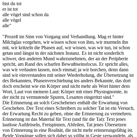
bist du tot
er ist tot
alle vögel sind schon da
alle vögel
alle"
"Prozeß im Sinn von Vorgang und Verhandlung. Mag er hinter
Milchglas vorgehen, wir wissen schon von ihm, wir murmeln ihn
mit, wir kritzeln die Phasen auf, wir wissen, was wir tun, ist schon
getan und längst in der nächsten Instanz. Es ist nicht sonderlich
schwer, den anderen Mund wahrzunehmen, der an der Peripherie
spricht, am Rand des scharfen Bewußtseinsfocus. Er spricht alles,
was wir verlauten lassen, noch einmal; ja wir horchen, denn dann
sind wir einverstanden mit seiner Wiederholung, die Übersetzung ist
des Bekannten, Phasenverschiebung ins anders Bekannte, das dort
doch erscheint wie ein Körper und nicht mehr als Wort hinter dem
Wort, Laut von meinem Laut: Körper mit einer Physiognomie, in
der nicht zu vermutende Spuren, Lesarten eingeritzt sind."
Die Erinnerung an solch Geschehenes enthält die Erwartung von
Geschehen. Der Text eines Schreibers zu solcher Tat ist ein Versuch,
der Erwartung Recht zu geben, ohne die Erinnerung zu vermehren.
Erinnerung ist das Material für Text (und für die Tat): Text jenes
lautlose Aufdröseln, Freispinnen, Abfeilen, Tat jenes Übersetzen
von Erinnerung in eine Realität, die nicht mehr erinnerungsfähig ist.
Beide Vorgänge sollen sich dabei so völlig in Geste verwandeln, als