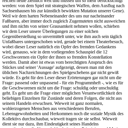
reichen heute ziemlich weit und müssen um so mehr berücksichtigt
werden: von dem Spiel mit strategischen Waffen, dem Ausflug nach
Sachsenhausen bis zur künstlich bewirkten Mutation unserer Gene).
Weil wir dem harten Nebeneinander des uns nur nacheinander
Faßbaren, aber immer doch zugleich Zugemuteten nicht ausweichen
und ihm nichts von seiner Grausamkeit nehmen wollen, schieben
wir dem Leser unsere Überlegungen zu einer solchen
Gegenüberstellung so unvermittelt unter, wie ihm auch sein täglich
Unfaßbares untergeschoben wird, gerade bei einem Theaterbesuch,
wobei dieser Leser natürlich ein Opfer des fremden Gedankens
wird, genauso, wie in dem vorliegenden Schauspiel die 12
Geschworenen ein Opfer der ihnen so fremden Konstellation
werden. Damit aber ist etwas vom berechtigten Anspruch des
Stückes und seiner 'Aussage' aufgezeigt, dessen man mit den
üblichen Nachzeichnungen des Spielgeschehens gar nicht gewiß
würde. Es geht für den Leser dieser Erörterungen gar nicht um die
Frage: passend oder unpassend - für ein Programmheft -, wie es für
die Geschworenen nicht um die Frage: schuldig oder unschuldig
geht. Es geht um die Frage einer möglichen Verantwortlichkeit des
beliebigen Einzelnen für Zustände und deren Folgen, die nicht aus
seinem Handeln erwuchsen. Wieweit ist ganz normalen,
wohlerzogenen Menschen aus verschiedenen Berufen,
Lebensgewohnheiten und Herkommen noch die soziale Mystik des
Kollektivs durchschaubar, wieweit tragen sie sie selbst. Wieweit
dient sie nur dazu, ihm Eindeutigkeit seines Handelns