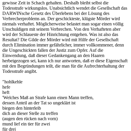
gewisse Zeit in Schach gehalten. Deshalb bleibt selbst die
Todesstrafe wirkungslos. Unabsichtlich wendet die Gesellschaft das
DARWINsche Gesetz des Überlebens bei der Lösung des
Verbrecherproblems an. Der geschickteste, klügste Mörder wird
niemals verhaftet. Möglicherweise belastet man sogar einen völlig
Unschuldigen mit seinem Verbrechen. Von den Verhafteten aber
wird der Schlaueste der Hinrichtung entgehen. Was ist also das
Resultat? Die Gilde der Mörder wird mit Hilfe der Gesellschaft
durch Elimination immer gefährlicher, immer vollkommener, denn
die Ungeschickten fallen der Justiz zum Opfer. Auf die
Einwendung, daß dieser Gedankengang an den Haaren
herbeigezogen sei, kann ich nur antworten, daß er diese Eigenschaft
mit den Begründungen teilt, die man für die Aufrechterhaltung der
Todesstrafe angibt.
"hohlkehle
hefe
heft
'Welches Maß an Strafe kann einen Mann treffen,
dessen Anteil an der Tat so ungeklärt ist
biegen den hinterleib
dich an dieser Stelle zu treffen
(augen den rücken nach vorn)
mund lief ein tier für zwei
für drei