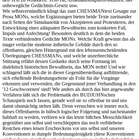
unbewegliche Gedächtnis-Gesetz usw.
Wie selbstverständlich klingt das zum CHESSMANtext Gesagte zur
Prosa MONs, welche Ergänzungen bieten beide Texte zueinander
nach Seiten der Simultaneität von Akzeptieren und Protestieren, der
Entwicklung eines adäquaten Bewußtseins zum konkreten Fall,
Impuls und Anfechtung! Besonders deutlich in dem die beiden
Texte verbindenden Gedichte MONs. Welche Kraft gewinnt das als
mager verlachte moderne ästhetische Gebilde durch den so
offenbaren, gleichen Hintergrund mit den lebensentscheidenden
Überlegungen CHESSMANs, und welche unzerbrechliche
Stützung erfährt dessen Gedanke durch seine Formung im
dialektisch historischen Bewußtsein, das MON treibt! Und wie
schlagend läßt sich die in dieser Gegenüberstellung aufblitzende,
sich erhellende Bedeutungsebene als Folie für die Vorgänge
erkennen und verwenden, die Gegenstand jener Verhandlung in den
'12 Geschworenen' sind! Wie anders als durch das hier angewandte
Verfahren läßt sich die Problematik des BUDJUHNschen
Schauspiels noch fassen, gerade weil sie so offenbar ist und uns
damit ohnmächtig stehen läßt. Denn versuchten wir immer noch,
dieses Offenbarens in hübsch logischer Folgerung und nacheinander
habhaft zu werden, verlören wir das letzte bißchen Menschlichkeit
gegenüber uns selbst und verschleppten das noch verbliebene
Restchen eines leisen Erschreckens vor uns selbst und unseren
Konventionen in dumpfe Bedeutungslosigkeit (diese Konventionen