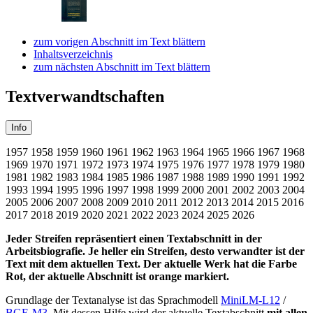
zum vorigen Abschnitt im Text blättern
Inhaltsverzeichnis
zum nächsten Abschnitt im Text blättern
Textverwandtschaften
Info
1957
1958
1959
1960
1961
1962
1963
1964
1965
1966
1967
1968
1969
1970
1971
1972
1973
1974
1975
1976
1977
1978
1979
1980
1981
1982
1983
1984
1985
1986
1987
1988
1989
1990
1991
1992
1993
1994
1995
1996
1997
1998
1999
2000
2001
2002
2003
2004
2005
2006
2007
2008
2009
2010
2011
2012
2013
2014
2015
2016
2017
2018
2019
2020
2021
2022
2023
2024
2025
2026
Jeder Streifen repräsentiert einen Textabschnitt in der
Arbeitsbiografie. Je heller ein Streifen, desto verwandter ist der
Text mit dem aktuellen Text. Der aktuelle Werk hat die Farbe
Rot, der aktuelle Abschnitt ist orange markiert.
Grundlage der Textanalyse ist das Sprachmodell
MiniLM-L12
/
BGE-M3
. Mit dessen Hilfe wird der aktuelle Textabschnitt
mit allen