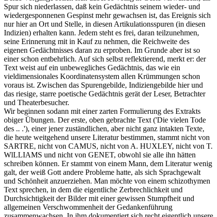
Spur sich niederlassen, daß kein Gedächtnis seinem wieder- und
wiedergesponnenen Gespinst mehr gewachsen ist, das Ereignis sich
nur hier an Ort und Stelle, in diesen Artikulationsspuren (in diesen
Indizien) erhalten kann. Jedem steht es frei, daran teilzunehmen,
seine Erinnerung mit in Kauf zu nehmen, die Reichweite des
eigenen Gedächtnisses daran zu erproben. Im Grunde aber ist so
einer schon entbehrlich. Auf sich selbst reflektierend, merkt er: der
Text weist auf ein unbewegliches Gedächtnis, das wie ein
vieldimensionales Koordinatensystem allen Krümmungen schon
voraus ist. Zwischen das Spurengebilde, Indiziengebilde hier und
das riesige, starre poetische Gedächtnis gerät der Leser, Betrachter
und Theaterbesucher.
Wir beginnen sodann mit einer zarten Formulierung des Extrakts
obiger Übungen. Der erste, oben gebrachte Text ('Die vielen Tode
des .. .'), einer jener zuständlichen, aber nicht ganz intakten Texte,
die heute weitgehend unsere Literatur bestimmen, stammt nicht von
SARTRE, nicht von CAMUS, nicht von A. HUXLEY, nicht von T.
WlLLIAMS und nicht von GENET, obwohl sie alle ihn hätten
schreiben können. Er stammt von einem Mann, dem Literatur wenig
galt, der weiß Gott andere Probleme hatte, als sich Sprachgewalt
und Schönheit anzuerziehen. Man möchte von einem schizothymen
Text sprechen, in dem die eigentliche Zerbrechlichkeit und
Durchsichtigkeit der Bilder mit einer gewissen Stumpfheit und
allgemeinen Verschwommenheit der Gedankenführung
zusammenwachsen. In ihm dokumentiert sich recht eigentlich unsere