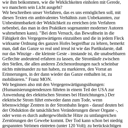
wie ihm beikommen, wie die Wirklichkeiten einholen mit Gerede,
wo manchem sein Licht ausgeht?
Wir beschreiben unser Verfahren, das es uns ermöglichen soll, mit
diesen Texten ein ambivalentes Verhältnis zum Unbekannten, zur
Unbestimmbarkeit der Wirklichkeit zu erreichen (ein Verfahren
nebenbei, das man in den Praktiken sogenannter moderner Autoren
wahrnehmen kann). "Bei dem Versuch, das Bewußtsein in die
Fähigkeit des Vergegenwärtigens einzuüben und die in jedem Fleck
wirksame Ordnung des ganzen Hofes begreifbar zu lehren, bemerkt
man, daß das Ganze so real und irreal ist wie das Partikularste, daß
nur das Winzige - die kleinste Geste - imstande ist, die unabsehbaren
Geflechte andeutend erfahren zu lassen, die Stromläufe zwischen
den Stellen, die allen anderen Zeichenordnungen nach scheinbar
nichts miteinander zu tun haben, zu markieren, den Vorrat an
Erinnerungen, in der dann wieder das Ganze enthalten ist, zu
mobilisieren." Franz MON.
Wir beginnen also mit den Vergegenwärtigungsübungen:
(Humanisierungstendenzen führten in einem Teil der USA zur
Anwendung des elektrischen Stromes bei Hinrichtungen.) Der
elektrische Strom führt entweder dann zum Tode, wenn
lebenswichtige Zentren in der Strombahn liegen - darauf deuten bei
der Obduktion die tatsächlichen Veränderungen dieser Organe -,
oder wenn es durch außergewöhnliche Hitze zu umfangreichen
Zerstörungen der Gewebe kommt. Der Tod kann schon bei niedrig
gespannten Strömen eintreten (unter 120 Volt); zu berücksichtigen