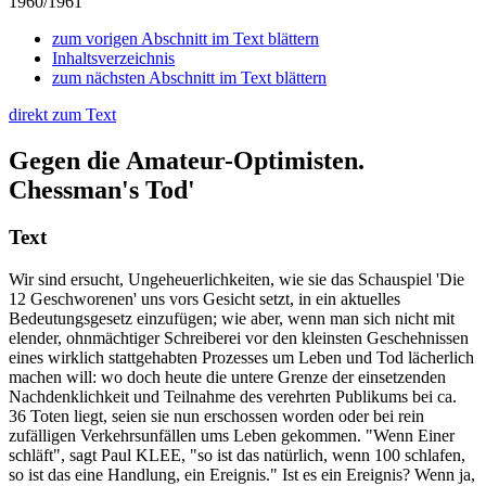
1960/1961
zum vorigen Abschnitt im Text blättern
Inhaltsverzeichnis
zum nächsten Abschnitt im Text blättern
direkt zum Text
Gegen die Amateur-Optimisten.
Chessman's Tod'
Text
Wir sind ersucht, Ungeheuerlichkeiten, wie sie das Schauspiel 'Die
12 Geschworenen' uns vors Gesicht setzt, in ein aktuelles
Bedeutungsgesetz einzufügen; wie aber, wenn man sich nicht mit
elender, ohnmächtiger Schreiberei vor den kleinsten Geschehnissen
eines wirklich stattgehabten Prozesses um Leben und Tod lächerlich
machen will: wo doch heute die untere Grenze der einsetzenden
Nachdenklichkeit und Teilnahme des verehrten Publikums bei ca.
36 Toten liegt, seien sie nun erschossen worden oder bei rein
zufälligen Verkehrsunfällen ums Leben gekommen. "Wenn Einer
schläft", sagt Paul KLEE, "so ist das natürlich, wenn 100 schlafen,
so ist das eine Handlung, ein Ereignis." Ist es ein Ereignis? Wenn ja,