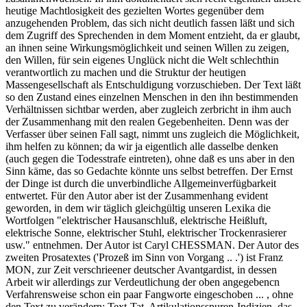
heutige Machtlosigkeit des gezielten Wortes gegenüber dem
anzugehenden Problem, das sich nicht deutlich fassen läßt und sich
dem Zugriff des Sprechenden in dem Moment entzieht, da er glaubt,
an ihnen seine Wirkungsmöglichkeit und seinen Willen zu zeigen,
den Willen, für sein eigenes Unglück nicht die Welt schlechthin
verantwortlich zu machen und die Struktur der heutigen
Massengesellschaft als Entschuldigung vorzuschieben. Der Text läßt
so den Zustand eines einzelnen Menschen in den ihn bestimmenden
Verhältnissen sichtbar werden, aber zugleich zerbricht in ihm auch
der Zusammenhang mit den realen Gegebenheiten. Denn was der
Verfasser über seinen Fall sagt, nimmt uns zugleich die Möglichkeit,
ihm helfen zu können; da wir ja eigentlich alle dasselbe denken
(auch gegen die Todesstrafe eintreten), ohne daß es uns aber in den
Sinn käme, das so Gedachte könnte uns selbst betreffen. Der Ernst
der Dinge ist durch die unverbindliche Allgemeinverfügbarkeit
entwertet. Für den Autor aber ist der Zusammenhang evident
geworden, in dem wir täglich gleichgültig unseren Lexika die
Wortfolgen "elektrischer Hausanschluß, elektrische Heißluft,
elektrische Sonne, elektrischer Stuhl, elektrischer Trockenrasierer
usw." entnehmen. Der Autor ist Caryl CHESSMAN. Der Autor des
zweiten Prosatextes ('Prozeß im Sinn von Vorgang .. .') ist Franz
MON, zur Zeit verschrieener deutscher Avantgardist, in dessen
Arbeit wir allerdings zur Verdeutlichung der oben angegebencn
Verfahrensweise schon ein paar Fangworte eingeschoben ... , ohne
den Text zu verändern: Text-Tat, Artikulationsspuren-Indizien, das