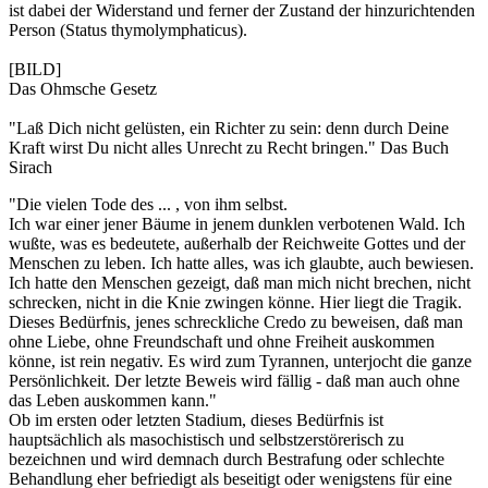
ist dabei der Widerstand und ferner der Zustand der hinzurichtenden
Person (Status thymolymphaticus).
[BILD]
Das Ohmsche Gesetz
"Laß Dich nicht gelüsten, ein Richter zu sein: denn durch Deine
Kraft wirst Du nicht alles Unrecht zu Recht bringen." Das Buch
Sirach
"Die vielen Tode des ... , von ihm selbst.
Ich war einer jener Bäume in jenem dunklen verbotenen Wald. Ich
wußte, was es bedeutete, außerhalb der Reichweite Gottes und der
Menschen zu leben. Ich hatte alles, was ich glaubte, auch bewiesen.
Ich hatte den Menschen gezeigt, daß man mich nicht brechen, nicht
schrecken, nicht in die Knie zwingen könne. Hier liegt die Tragik.
Dieses Bedürfnis, jenes schreckliche Credo zu beweisen, daß man
ohne Liebe, ohne Freundschaft und ohne Freiheit auskommen
könne, ist rein negativ. Es wird zum Tyrannen, unterjocht die ganze
Persönlichkeit. Der letzte Beweis wird fällig - daß man auch ohne
das Leben auskommen kann."
Ob im ersten oder letzten Stadium, dieses Bedürfnis ist
hauptsächlich als masochistisch und selbstzerstörerisch zu
bezeichnen und wird demnach durch Bestrafung oder schlechte
Behandlung eher befriedigt als beseitigt oder wenigstens für eine