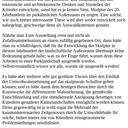
tektonische und architektonische Denken und Vorstellen der
Künstler entwickeln, sonst hat es ja keinen Sinn, Skulptur des 20.
Jahrhunderts im parkähnlichen Außenraum zu zeigen. Eine solche,
wie auch immer interessante These wird aber weder entwickelt noch
nahegelegt, geschweige denn als Auswahlkriterium genutzt.
Nähme man Eure Ausstellung ernst und nicht als
Zufallssammelsurium an einem zufällig gegebenen Ort, dann hätte
man zu schlußfolgern, daß für die Entwicklung der Skulptur in
diesem Jahrhundert der landschaftliche Außenraum überhaupt keine
Bedeutung gehabt habe; was zu der Frage führt, warum denn diese
Arbeiten in einer Parklandschaft ausgestellt werden.
Selbstverständlich wissen wir alle, warum sie ausgestellt werden!
Es hätte aber mehrere sehr gut gestützte Thesen über den Einfluß
der Umweltwahrnehmung auf das skulpturale Schaffen geben
können; und es hätte damit dem heutigen Betrachter durch die
Kunstwerke die differenzierte Wahrnehmung, die genußvolle
Entschlüsselung und eine stimulierende Aneignung derartiger, von
Künstlern gestalteter Kulturlandschaften ermöglicht werden können.
Denn gegenwärtig ist ja wohl sogar die Mehrzahl der
kunstuninteressierten Zeitgenossen durch die Umweltdebatte für
solche, bisher immer nur von Künstlern ernstgenommene
Problemstellungen sensibilisiert.