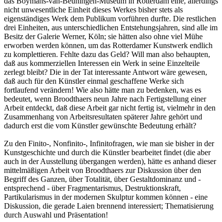
das Boymans-van-Beuningen-Museum in Rotterdam eine, allerdings
nicht unwesentliche Einheit dieses Werkes bisher stets als
eigenständiges Werk dem Publikum vorführen durfte. Die restlichen
drei Einheiten, aus unterschiedlichen Entstehungsjahren, sind alle im
Besitz der Galerie Werner, Köln; sie hätten also ohne viel Mühe
erworben werden können, um das Rotterdamer Kunstwerk endlich
zu komplettieren. Fehlte dazu das Geld? Will man also behaupten,
daß aus kommerziellen Interessen ein Werk in seine Einzelteile
zerlegt bleibt? Die in der Tat interessante Antwort wäre gewesen,
daß auch für den Künstler einmal geschaffene Werke sich
fortlaufend verändern! Wie also hätte man zu bedenken, was es
bedeutet, wenn Broodthaers neun Jahre nach Fertigstellung einer
Arbeit entdeckt, daß diese Arbeit gar nicht fertig ist, vielmehr in den
Zusammenhang von Arbeitsresultaten späterer Jahre gehört und
dadurch erst die vom Künstler gewünschte Bedeutung erhält?
Zu den Finito-, Nonfinito-, Infinitofragen, wie man sie bisher in der
Kunstgeschichte und durch die Künstler bearbeitet findet (die aber
auch in der Ausstellung übergangen werden), hätte es anhand dieser
mittelmäßigen Arbeit von Broodthaers zur Diskussion über den
Begriff des Ganzen, über Totalität, über Gestaltdominanz und -
entsprechend - über Fragmentarismus, Destruktionskraft,
Partikularismus in der modernen Skulptur kommen können - eine
Diskussion, die gerade Laien brennend interessiert; Thematisierung
durch Auswahl und Präsentation!