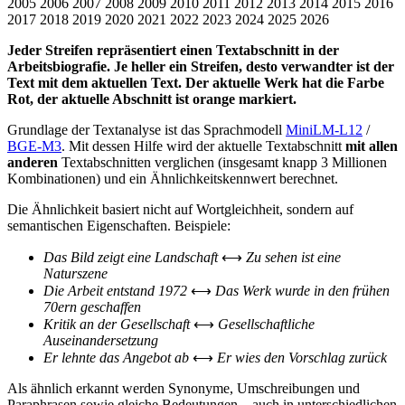
2005
2006
2007
2008
2009
2010
2011
2012
2013
2014
2015
2016
2017
2018
2019
2020
2021
2022
2023
2024
2025
2026
Jeder Streifen repräsentiert einen Textabschnitt in der
Arbeitsbiografie. Je heller ein Streifen, desto verwandter ist der
Text mit dem aktuellen Text. Der aktuelle Werk hat die Farbe
Rot, der aktuelle Abschnitt ist orange markiert.
Grundlage der Textanalyse ist das Sprachmodell
MiniLM-L12
/
BGE-M3
. Mit dessen Hilfe wird der aktuelle Textabschnitt
mit allen
anderen
Textabschnitten verglichen (insgesamt knapp 3 Millionen
Kombinationen) und ein Ähnlichkeitskennwert berechnet.
Die Ähnlichkeit basiert nicht auf Wortgleichheit, sondern auf
semantischen Eigenschaften. Beispiele:
Das Bild zeigt eine Landschaft
⟷
Zu sehen ist eine
Naturszene
Die Arbeit entstand 1972
⟷
Das Werk wurde in den frühen
70ern geschaffen
Kritik an der Gesellschaft
⟷
Gesellschaftliche
Auseinandersetzung
Er lehnte das Angebot ab
⟷
Er wies den Vorschlag zurück
Als ähnlich erkannt werden Synonyme, Umschreibungen und
Paraphrasen sowie gleiche Bedeutungen – auch in unterschiedlichen