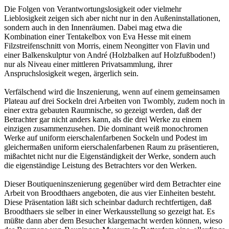
Die Folgen von Verantwortungslosigkeit oder vielmehr
Lieblosigkeit zeigen sich aber nicht nur in den Außeninstallationen,
sondern auch in den Innenräumen. Dabei mag etwa die
Kombination einer Tentakelbox von Eva Hesse mit einem
Filzstreifenschnitt von Morris, einem Neongitter von Flavin und
einer Balkenskulptur von André (Holzbalken auf Holzfußboden!)
nur als Niveau einer mittleren Privatsammlung, ihrer
Anspruchslosigkeit wegen, ärgerlich sein.
Verfälschend wird die Inszenierung, wenn auf einem gemeinsamen
Plateau auf drei Sockeln drei Arbeiten von Twombly, zudem noch in
einer extra gebauten Raumnische, so gezeigt werden, daß der
Betrachter gar nicht anders kann, als die drei Werke zu einem
einzigen zusammenzusehen. Die dominant weiß monochromen
Werke auf uniform eierschalenfarbenen Sockeln und Podest im
gleichermaßen uniform eierschalenfarbenen Raum zu präsentieren,
mißachtet nicht nur die Eigenständigkeit der Werke, sondern auch
die eigenständige Leistung des Betrachters vor den Werken.
Dieser Boutiqueninszenierung gegenüber wird dem Betrachter eine
Arbeit von Broodthaers angeboten, die aus vier Einheiten besteht.
Diese Präsentation läßt sich scheinbar dadurch rechtfertigen, daß
Broodthaers sie selber in einer Werkausstellung so gezeigt hat. Es
müßte dann aber dem Besucher klargemacht werden können, wieso