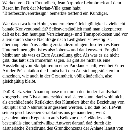
Werken von Otto Freundlich, Jean Arp oder Lehmbruck auf dem
Rasen im Park der Merian-Villa getan habt.
"Briefbeschwererdesign" bemerkte treffend ein Kundiger.
War das etwa kein Hohn, sondern eben Gleichgültigkeit - vielleicht
banale Konventionalität? Selbstverständlich muß man akzeptieren,
daß es bei den heutigen Versicherungs- und Transportkosten und vor
allem durch starke Nachfrage nach Leihgaben schwierig ist,
überhaupt eine Ausstellung zustandezubringen. Insofern es Euer
Unternehmen gibt, ist es also lobens- und dankenswert. Fraglich
bleibt nur, als was es Eure Ausstellung gibt. Als was es sie nicht
gibt, das läßt sich immerhin sagen. Es gibt sie nicht als eine
Ausstellung von Skulpturen in einer Parklandschaft, weil bei Eurer
Art der Präsentation die Landschaft den Ausstellungsstücken im
einzelnen, wie auch in der Gesamtheit, völlig äußerlich, also
gleichgültig bleibt.
Daß Raetz seine Anamorphose nur durch den in der Landschaft
vorgegebenen Niveauunterschied realisieren kann, darf wohl nicht
als erschließende Reflektion des Künstlers über die Beziehung von
Skulptur und Naturraum angesehen werden. Und daß Sol LeWitt
seinen geschlossenen Grabkubus aus gemauertem, weiß
geschlemmtem Regelstein aufs Bellevue des Geländes stellt, ist
bestenfalls eine unfreiwillige Antwort darauf, daß durch die
gärtnerische Zerstörung des Grundkonzepts der Anlage längst von