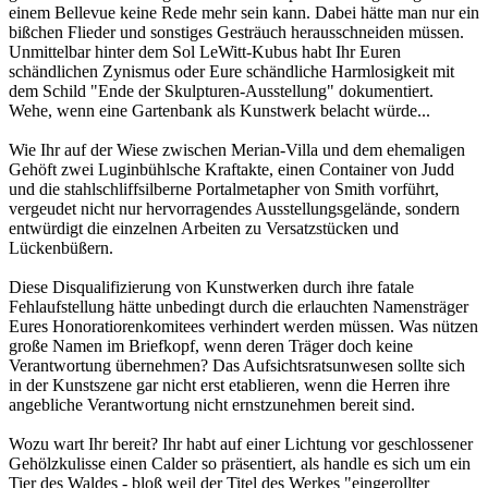
einem Bellevue keine Rede mehr sein kann. Dabei hätte man nur ein
bißchen Flieder und sonstiges Gesträuch herausschneiden müssen.
Unmittelbar hinter dem Sol LeWitt-Kubus habt Ihr Euren
schändlichen Zynismus oder Eure schändliche Harmlosigkeit mit
dem Schild "Ende der Skulpturen-Ausstellung" dokumentiert.
Wehe, wenn eine Gartenbank als Kunstwerk belacht würde...
Wie Ihr auf der Wiese zwischen Merian-Villa und dem ehemaligen
Gehöft zwei Luginbühlsche Kraftakte, einen Container von Judd
und die stahlschliffsilberne Portalmetapher von Smith vorführt,
vergeudet nicht nur hervorragendes Ausstellungsgelände, sondern
entwürdigt die einzelnen Arbeiten zu Versatzstücken und
Lückenbüßern.
Diese Disqualifizierung von Kunstwerken durch ihre fatale
Fehlaufstellung hätte unbedingt durch die erlauchten Namensträger
Eures Honoratiorenkomitees verhindert werden müssen. Was nützen
große Namen im Briefkopf, wenn deren Träger doch keine
Verantwortung übernehmen? Das Aufsichtsratsunwesen sollte sich
in der Kunstszene gar nicht erst etablieren, wenn die Herren ihre
angebliche Verantwortung nicht ernstzunehmen bereit sind.
Wozu wart Ihr bereit? Ihr habt auf einer Lichtung vor geschlossener
Gehölzkulisse einen Calder so präsentiert, als handle es sich um ein
Tier des Waldes - bloß weil der Titel des Werkes "eingerollter