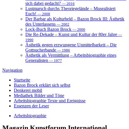
sich dabei gedacht?
— 2016
Lustmarsch durchs Theoriegelände – Musealisiert
Euch!
— 2008
Der Barbar als Kulturheld – Bazon Brock III: Ästhetik
des Unterlassens
— 2002
Lock-Buch Bazon Brock
— 2000
Die Re-Dekade – Kunst und Kultur der 80er Jahre
—
1990
Ästhetik gegen erzwungene Unmittelbarkeit – Die
Gottsucherbande
— 1986
Ästhetik als Vermittlung – Arbeitsbiographie eines
Generalisten
— 1977
Navigation
Startseite
Bazon Brock
erklärt sich selbst
Denkerei
mobil
Mediathek
Bilder und Töne
Arbeitsbiographie
Texte und Ereignisse
Essenzen
der Leser
Arbeitsbiographie
Magazin
Kunstforum International