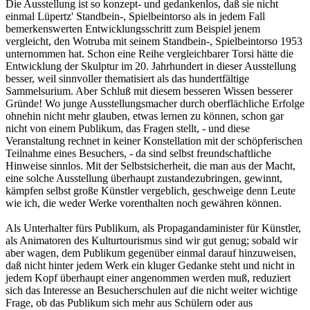
Die Ausstellung ist so konzept- und gedankenlos, daß sie nicht
einmal Lüpertz' Standbein-, Spielbeintorso als in jedem Fall
bemerkenswerten Entwicklungsschritt zum Beispiel jenem
vergleicht, den Wotruba mit seinem Standbein-, Spielbeintorso 1953
unternommen hat. Schon eine Reihe vergleichbarer Torsi hätte die
Entwicklung der Skulptur im 20. Jahrhundert in dieser Ausstellung
besser, weil sinnvoller thematisiert als das hundertfältige
Sammelsurium. Aber Schluß mit diesem besseren Wissen besserer
Gründe! Wo junge Ausstellungsmacher durch oberflächliche Erfolge
ohnehin nicht mehr glauben, etwas lernen zu können, schon gar
nicht von einem Publikum, das Fragen stellt, - und diese
Veranstaltung rechnet in keiner Konstellation mit der schöpferischen
Teilnahme eines Besuchers, - da sind selbst freundschaftliche
Hinweise sinnlos. Mit der Selbstsicherheit, die man aus der Macht,
eine solche Ausstellung überhaupt zustandezubringen, gewinnt,
kämpfen selbst große Künstler vergeblich, geschweige denn Leute
wie ich, die weder Werke vorenthalten noch gewähren können.
Als Unterhalter fürs Publikum, als Propagandaminister für Künstler,
als Animatoren des Kulturtourismus sind wir gut genug; sobald wir
aber wagen, dem Publikum gegenüber einmal darauf hinzuweisen,
daß nicht hinter jedem Werk ein kluger Gedanke steht und nicht in
jedem Kopf überhaupt einer angenommen werden muß, reduziert
sich das Interesse an Besucherschulen auf die nicht weiter wichtige
Frage, ob das Publikum sich mehr aus Schülern oder aus