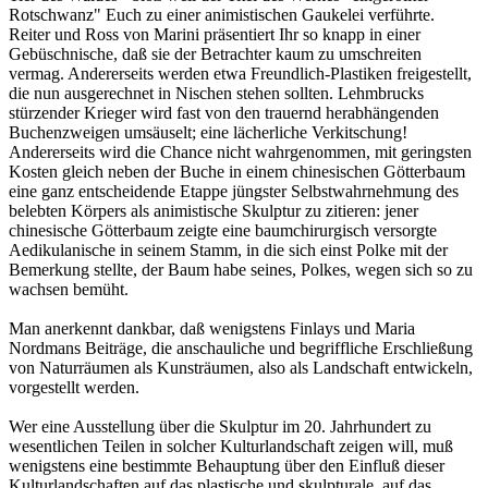
Rotschwanz" Euch zu einer animistischen Gaukelei verführte.
Reiter und Ross von Marini präsentiert Ihr so knapp in einer
Gebüschnische, daß sie der Betrachter kaum zu umschreiten
vermag. Andererseits werden etwa Freundlich-Plastiken freigestellt,
die nun ausgerechnet in Nischen stehen sollten. Lehmbrucks
stürzender Krieger wird fast von den trauernd herabhängenden
Buchenzweigen umsäuselt; eine lächerliche Verkitschung!
Andererseits wird die Chance nicht wahrgenommen, mit geringsten
Kosten gleich neben der Buche in einem chinesischen Götterbaum
eine ganz entscheidende Etappe jüngster Selbstwahrnehmung des
belebten Körpers als animistische Skulptur zu zitieren: jener
chinesische Götterbaum zeigte eine baumchirurgisch versorgte
Aedikulanische in seinem Stamm, in die sich einst Polke mit der
Bemerkung stellte, der Baum habe seines, Polkes, wegen sich so zu
wachsen bemüht.
Man anerkennt dankbar, daß wenigstens Finlays und Maria
Nordmans Beiträge, die anschauliche und begriffliche Erschließung
von Naturräumen als Kunsträumen, also als Landschaft entwickeln,
vorgestellt werden.
Wer eine Ausstellung über die Skulptur im 20. Jahrhundert zu
wesentlichen Teilen in solcher Kulturlandschaft zeigen will, muß
wenigstens eine bestimmte Behauptung über den Einfluß dieser
Kulturlandschaften auf das plastische und skulpturale, auf das