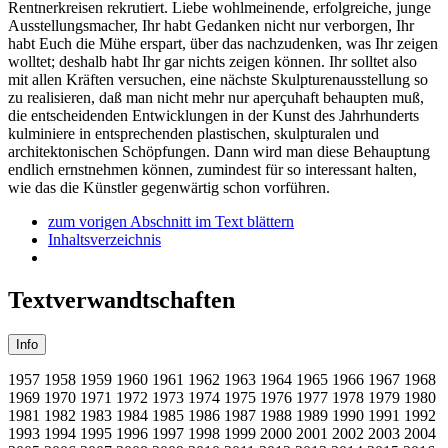
Rentnerkreisen rekrutiert. Liebe wohlmeinende, erfolgreiche, junge
Ausstellungsmacher, Ihr habt Gedanken nicht nur verborgen, Ihr
habt Euch die Mühe erspart, über das nachzudenken, was Ihr zeigen
wolltet; deshalb habt Ihr gar nichts zeigen können. Ihr solltet also
mit allen Kräften versuchen, eine nächste Skulpturenausstellung so
zu realisieren, daß man nicht mehr nur aperçuhaft behaupten muß,
die entscheidenden Entwicklungen in der Kunst des Jahrhunderts
kulminiere in entsprechenden plastischen, skulpturalen und
architektonischen Schöpfungen. Dann wird man diese Behauptung
endlich ernstnehmen können, zumindest für so interessant halten,
wie das die Künstler gegenwärtig schon vorführen.
zum vorigen Abschnitt im Text blättern
Inhaltsverzeichnis
Textverwandtschaften
Info
1957
1958
1959
1960
1961
1962
1963
1964
1965
1966
1967
1968
1969
1970
1971
1972
1973
1974
1975
1976
1977
1978
1979
1980
1981
1982
1983
1984
1985
1986
1987
1988
1989
1990
1991
1992
1993
1994
1995
1996
1997
1998
1999
2000
2001
2002
2003
2004