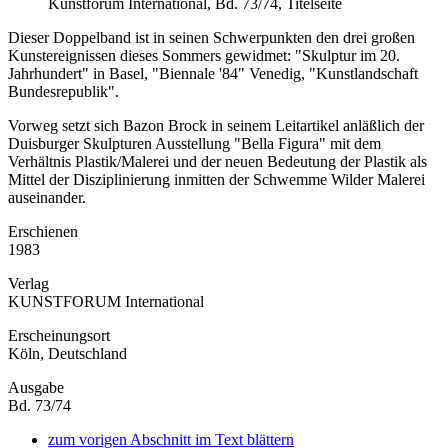
Kunstforum International, Bd. 73/74, Titelseite
Dieser Doppelband ist in seinen Schwerpunkten den drei großen
Kunstereignissen dieses Sommers gewidmet: "Skulptur im 20.
Jahrhundert" in Basel, "Biennale '84" Venedig, "Kunstlandschaft
Bundesrepublik".
Vorweg setzt sich Bazon Brock in seinem Leitartikel anläßlich der
Duisburger Skulpturen Ausstellung "Bella Figura" mit dem
Verhältnis Plastik/Malerei und der neuen Bedeutung der Plastik als
Mittel der Disziplinierung inmitten der Schwemme Wilder Malerei
auseinander.
Erschienen
1983
Verlag
KUNSTFORUM International
Erscheinungsort
Köln, Deutschland
Ausgabe
Bd. 73/74
zum vorigen Abschnitt im Text blättern